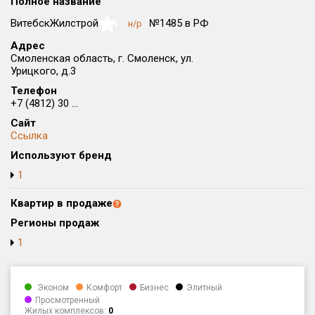
Полное название
Округ
ВитебскЖилстрой
№1485 в РФ
н/р
NaN
Все
Адрес
Смоленская область, г. Смоленск, ул.
Район в городе
Урицкого, д.3
Все
Телефон
+7 (4812) 30 ...
Цена
₽/м²
млн ₽
Сайт
от
до
Ссылка
Общая площадь, м²
Используют бренд
от
до
1
Срок сдачи
Квартир в продаже
от
до
Регионы продаж
Вид объекта
1
Кол-во комнат
Эконом
Комфорт
Бизнес
Элитный
Просмотренный
Жилых комплексов:
0