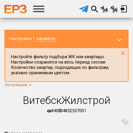
Настроены
1 параметр
×
Настройте фильтр подбора ЖК или квартиры.
Настройки сохранятся на весь период сессии.
Количество квартир, подходящих по фильтрам,
указано оранжевым цветом.
Застройщики
Регион ЖК
г.Москва
×
ВитебскЖилстрой
Район в регионе
Все
840
ID
4852557001
Населённый пункт