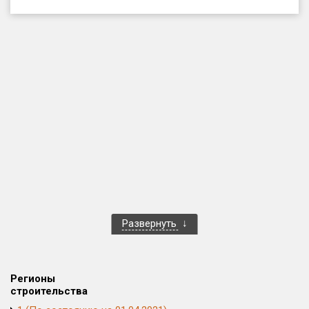
Только новые
Оценка ЕРЗ ЖК
от
до
с продажами
Рейтинг ЕРЗ
Найдено:
Жилых комплексов
1 400 из 1 401
Развернуть
Многоквартирных домов
3 586 из 3 585
Блокированных домов
23 из 23
Домов с апартаментами
258 из 258
Регионы
Поселков таунхаусов
7 из 7
строительства
Многоквартирных домов
2 из 2