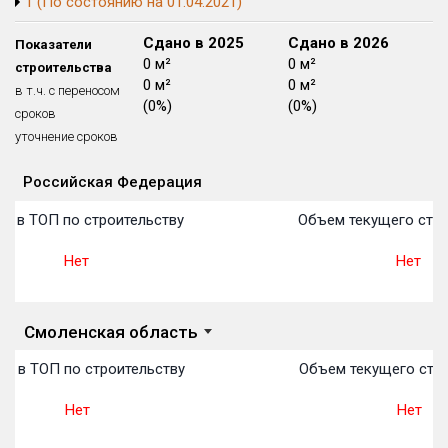
1 (По состоянию на 01.04.2021)
Блокированных домов
175 из 175
Сдано в 2024
Сдано в 2025
Сдано в 2026
Показатели
Квартир, апартаментов,
0 м²
0 м²
0 м²
строительства
блоков в БД
56 039 из 56 039
0 м²
0 м²
0 м²
в т.ч. с переносом
(0%)
(0%)
(0%)
сроков
уточнение сроков
Российская Федерация
Объекты
Объекты
Объекты
Объекты
Объекты
Объекты
Объекты
Объекты
Объекты
Объекты
Объекты
План 
План 
План 
План 
План 
План 
План 
План 
План 
План 
План 
о в ТОП по строительству
Объем текущего стро
Нет
Нет
Смоленская область
о в ТОП по строительству
Объем текущего стро
Нет
Нет