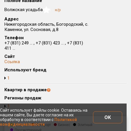
Полное название
Округ
Волжская усадьба
н/р
NaN
Все
Адрес
Нижегородская область, Богородский, с.
Район в городе
Каменки, ул. Сосновая, д.8
Все
Телефон
+7 (831) 249 ... , +7 (831) 423 ... , +7 (831)
Цена
₽/м²
млн ₽
411 ...
от
до
Сайт
Ссылка
Общая площадь, м²
Используют бренд
от
до
1
Срок сдачи
от
до
Квартир в продаже
Регионы продаж
Вид объекта
1
Сайт использует файлы cookie. Оставаясь на
нашем сайте, Вы даете согласие на их
Кол-во комнат
ОК
обработку в соответствии с
Политикой
конфиденциальности
Эконом
Комфорт
Бизнес
Элитный
Просмотренный