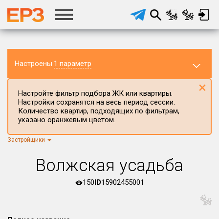
Настроены
1 параметр
×
Настройте фильтр подбора ЖК или квартиры.
Настройки сохранятся на весь период сессии.
Количество квартир, подходящих по фильтрам,
указано оранжевым цветом.
Застройщики
Регион ЖК
г.Москва
×
Волжская усадьба
Район в регионе
Все
150
ID
15902455001
Населённый пункт