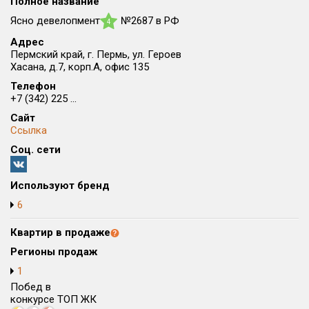
Полное название
Округ
Ясно девелопмент
№2687 в РФ
4
Все
Адрес
Пермский край, г. Пермь, ул. Героев
Район в городе
Хасана, д.7, корп.А, офис 135
Все
Телефон
+7 (342) 225 ...
Цена
₽/м²
млн ₽
Сайт
от
до
Ссылка
Соц. сети
Общая площадь, м²
от
до
Используют бренд
Срок сдачи
6
от
до
Квартир в продаже
Вид объекта
Регионы продаж
1
Кол-во комнат
Побед в
конкурсе ТОП ЖК