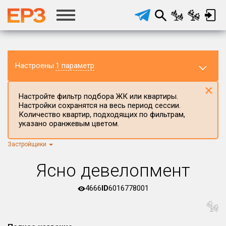
Настроены
1 параметр
×
Настройте фильтр подбора ЖК или квартиры.
Настройки сохранятся на весь период сессии.
Количество квартир, подходящих по фильтрам,
указано оранжевым цветом.
Застройщики
Регион ЖК
г.Москва
×
Ясно девелопмент
Район в регионе
Все
4666
ID
6016778001
Населённый пункт