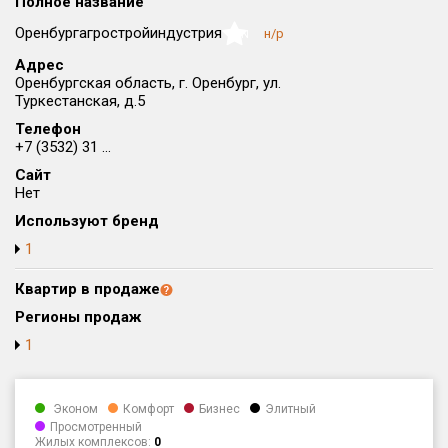
Полное название
Округ
Оренбургагростройиндустрия
н/р
NaN
Все
Адрес
Оренбургская область, г. Оренбург, ул.
Район в городе
Туркестанская, д.5
Все
Телефон
+7 (3532) 31 ...
Цена
₽/м²
млн ₽
Сайт
от
до
Нет
Общая площадь, м²
Используют бренд
от
до
1
Срок сдачи
Квартир в продаже
от
до
Регионы продаж
Вид объекта
1
Кол-во комнат
Эконом
Комфорт
Бизнес
Элитный
Просмотренный
Жилых комплексов:
0