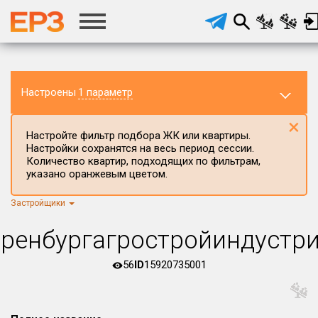
Настроены
1 параметр
×
Настройте фильтр подбора ЖК или квартиры.
Настройки сохранятся на весь период сессии.
Количество квартир, подходящих по фильтрам,
указано оранжевым цветом.
Застройщики
Регион ЖК
г.Москва
×
ренбургагростройиндустр
Район в регионе
Все
56
ID
15920735001
Населённый пункт