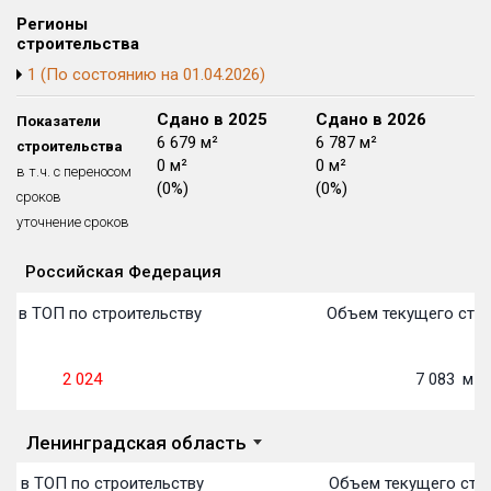
Блокированных домов
175 из 175
Регионы
строительства
Квартир, апартаментов,
1 (По состоянию на 01.04.2026)
блоков в БД
56 039 из 56 039
Сдано в 2024
Сдано в 2025
Сдано в 2026
Показатели
3 119 м²
6 679 м²
6 787 м²
строительства
0 м²
0 м²
0 м²
в т.ч. с переносом
(0%)
(0%)
(0%)
сроков
уточнение сроков
Российская Федерация
Объекты
Объекты
Объекты
Объекты
Объекты
Объекты
Объекты
Объекты
Объекты
Объекты
Объекты
План 
План 
План 
План 
План 
План 
План 
План 
План 
План 
План 
о в ТОП по строительству
Объем текущего стро
2 024
7 083
м²
Ленинградская область
о в ТОП по строительству
Объем текущего стро