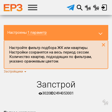
Настроены
1 параметр
×
Настройте фильтр подбора ЖК или квартиры.
Настройки сохранятся на весь период сессии.
Количество квартир, подходящих по фильтрам,
указано оранжевым цветом.
Застройщики
Регион ЖК
г.Москва
×
Запстрой
Район в регионе
Все
3020
ID
2494053001
Населённый пункт