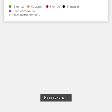
Только новые
Эконом
Комфорт
Бизнес
Элитный
Просмотренный
Жилых комплексов:
0
Оценка ЕРЗ ЖК
от
до
с продажами
Рейтинг ЕРЗ
Найдено:
Жилых комплексов
1 400 из 1 401
Многоквартирных домов
3 586 из 3 585
Блокированных домов
23 из 23
Домов с апартаментами
258 из 258
Развернуть
Поселков таунхаусов
7 из 7
Многоквартирных домов
2 из 2