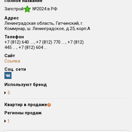
Полное название
Округ
Запстрой
№2024 в РФ
5
Все
Адрес
Ленинградская область, Гатчинский, г.
Район в городе
Коммунар, ш. Ленинградское, д.25, корп.А
Все
Телефон
+7 (812) 640 ... , +7 (812) 770 ... , +7 (812)
Цена
445 ... , +7 (812) 604 ...
₽/м²
млн ₽
от
до
Сайт
Ссылка
Общая площадь, м²
Соц. сети
от
до
Срок сдачи
Используют бренд
от
до
5
Вид объекта
Квартир в продаже
Регионы продаж
Кол-во комнат
1