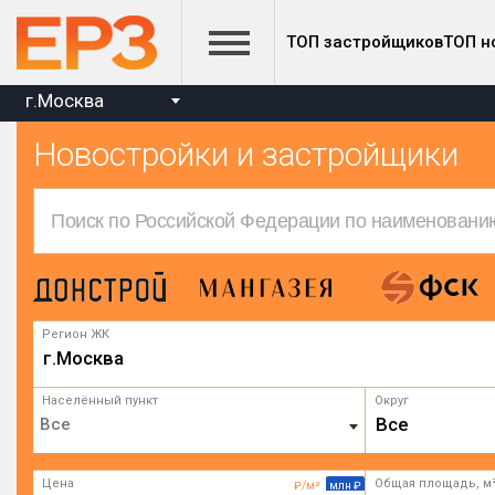
ТОП застройщиков
ТОП н
г.Москва
Новостройки и застройщики
Регион ЖК
г.Москва
Населённый пункт
Округ
Все
Цена
Общая площадь, м
₽/м²
млн ₽