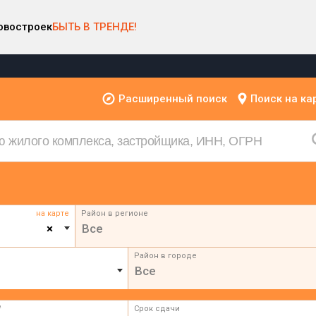
овостроек
БЫТЬ В ТРЕНДЕ!
Расширенный поиск
Поиск на ка
на карте
Район в регионе
×
Все
Район в городе
Все
²
Срок сдачи