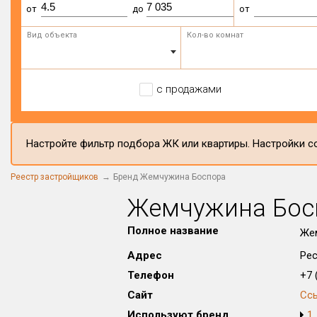
от
до
от
Вид объекта
Кол-во комнат
с продажами
Настройте фильтр подбора ЖК или квартиры. Настройки со
Реестр застройщиков
Бренд Жемчужина Боспора
Жемчужина Бос
Полное название
Же
Адрес
Рес
Телефон
+7 (
Сайт
Сс
Используют бренд
1