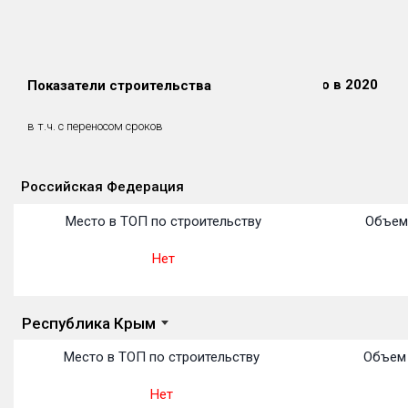
Сдано в 2018
Сдано в 2019
Сдано в 2020
Показатели строительства
0 м²
0 м²
0 м²
0 м²
0 м²
0 м²
в т.ч. с переносом сроков
(0%)
(0%)
(0%)
Российская Федерация
Объекты
Объекты
Объекты
Объекты
Объекты
Объекты
Объекты
Объекты
Объекты
Объекты
Объекты
Место в ТОП по строительству
Объем
Нет
Республика Крым
Место в ТОП по строительству
Объем 
Нет