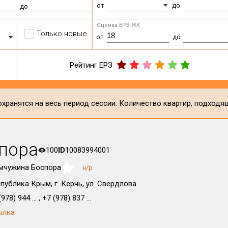
от
до
до
Оценка ЕРЗ ЖК
Только новые
от
до
Рейтинг ЕРЗ
хранятся на весь период сессии. Количество квартир, подходя
пора
100
ID
10083994001
мчужина Боспора
н/р
NaN
публика Крым, г. Керчь, ул. Свердлова
978) 944 ... , +7 (978) 837 ...
ылка