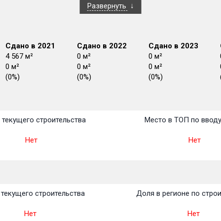
Развернуть
Сдано в 2021
Сдано в 2022
Сдано в 2023
4 567 м²
0 м²
0 м²
0 м²
0 м²
0 м²
(0%)
(0%)
(0%)
План
План
План
План
План
План
План
План
План
План
План
 текущего строительства
Место в ТОП по ввод
Нет
Нет
текущего строительства
Доля в регионе по стро
Нет
Нет