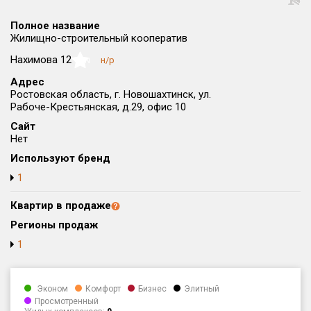
Округ
Полное название
Все
Жилищно-строительный кооператив
Район в городе
Нахимова 12
н/р
NaN
Все
Адрес
Ростовская область, г. Новошахтинск, ул.
Рабоче-Крестьянская, д.29, офис 10
Цена
₽/м²
млн ₽
от
до
Сайт
Нет
Общая площадь, м²
Используют бренд
от
до
1
Срок сдачи
Квартир в продаже
от
до
Регионы продаж
Вид объекта
1
Кол-во комнат
Эконом
Комфорт
Бизнес
Элитный
Просмотренный