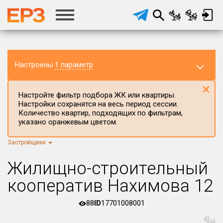
Настроены
1 параметр
×
Настройте фильтр подбора ЖК или квартиры.
Настройки сохранятся на весь период сессии.
Количество квартир, подходящих по фильтрам,
указано оранжевым цветом.
Застройщики
Регион ЖК
г.Москва
×
Жилищно-строительный
Район в регионе
кооператив Нахимова 12
Все
88
ID
17701008001
Населённый пункт