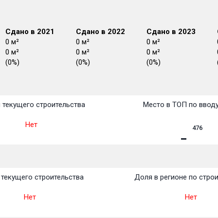
Сдано в 2021
Сдано в 2022
Сдано в 2023
0 м²
0 м²
0 м²
0 м²
0 м²
0 м²
(0%)
(0%)
(0%)
План
План
План
План
План
План
План
План
План
План
План
 текущего строительства
Место в ТОП по ввод
Нет
476
текущего строительства
Доля в регионе по стро
Нет
Нет