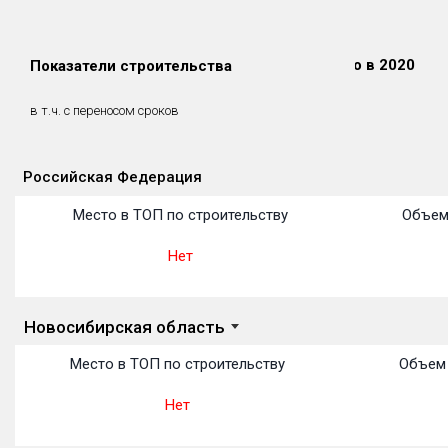
Сдано в 2018
Сдано в 2019
Сдано в 2020
Показатели строительства
0 м²
17 069 м²
0 м²
0 м²
0 м²
0 м²
в т.ч. с переносом сроков
(0%)
(0%)
(0%)
Российская Федерация
Объекты
Объекты
Объекты
Объекты
Объекты
Объекты
Объекты
Объекты
Объекты
Объекты
Объекты
Место в ТОП по строительству
Объем
Нет
Новосибирская область
Место в ТОП по строительству
Объем 
Нет