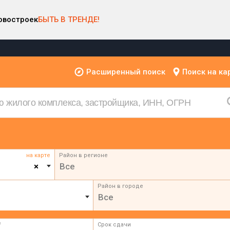
овостроек
БЫТЬ В ТРЕНДЕ!
Расширенный поиск
Поиск на ка
на карте
Район в регионе
×
Все
Район в городе
Все
²
Срок сдачи