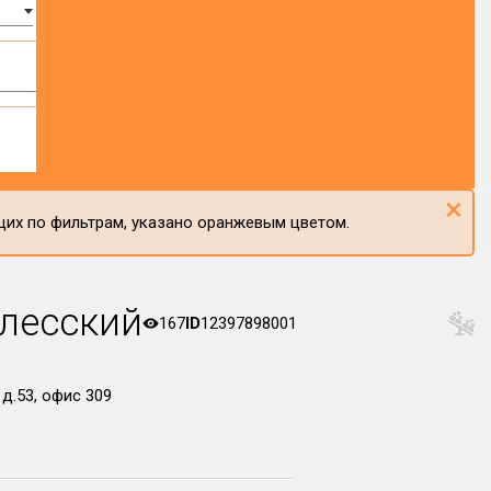
×
щих по фильтрам, указано оранжевым цветом.
лесский
167
ID
12397898001
д.53, офис 309