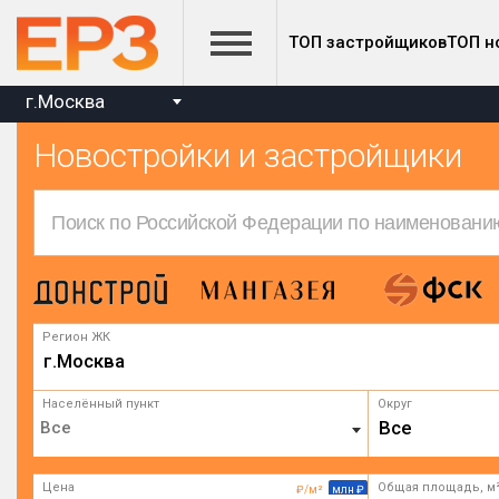
ТОП застройщиков
ТОП н
г.Москва
Новостройки и застройщики
Регион ЖК
г.Москва
Населённый пункт
Округ
Все
Цена
Общая площадь, м
₽/м²
млн ₽