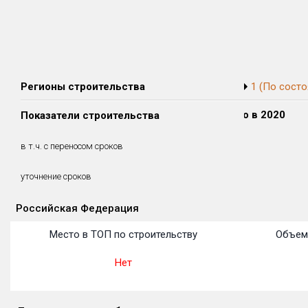
Регионы строительства
1 (По состо
Сдано в 2018
Сдано в 2019
Сдано в 2020
Показатели строительства
0 м²
0 м²
0 м²
0 м²
0 м²
0 м²
в т.ч. с переносом сроков
(0%)
(0%)
(0%)
уточнение сроков
Российская Федерация
Объекты
Объекты
Объекты
Объекты
Объекты
Объекты
Объекты
Объекты
Объекты
Объекты
Объекты
Место в ТОП по строительству
Объем
Нет