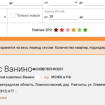
от
до
до
Оценка ЕРЗ ЖК
Только новые
от
до
Рейтинг ЕРЗ
хранятся на весь период сессии. Количество квартир, подходя
с Ванино
345
ID
7809495001
лой комплекс Ванино
№2406 в РФ
н/р
NaN
инградская область, Ломоносовский, дер. Узигонты, ул. Олимпий
812) 677 ...
ылка