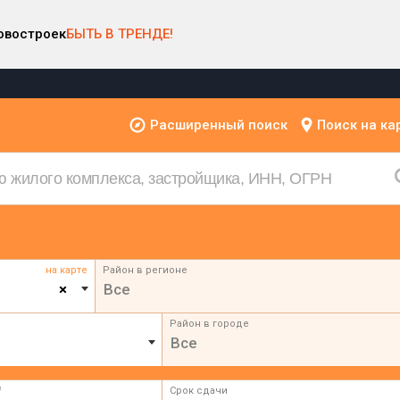
овостроек
БЫТЬ В ТРЕНДЕ!
Расширенный поиск
Поиск на ка
на карте
Район в регионе
×
Все
Район в городе
Все
²
Срок сдачи