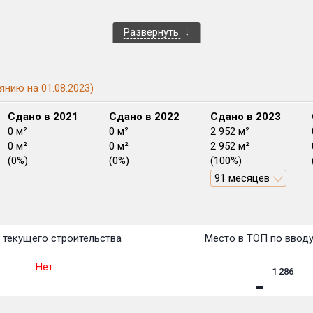
Развернуть
янию на 01.08.2023)
Сдано в 2021
Сдано в 2022
Сдано в 2023
0 м²
0 м²
2 952 м²
0 м²
0 м²
2 952 м²
(0%)
(0%)
(100%)
91 месяцев
План
План
План
План
План
План
План
План
План
План
План
 текущего строительства
Место в ТОП по ввод
Нет
1 286