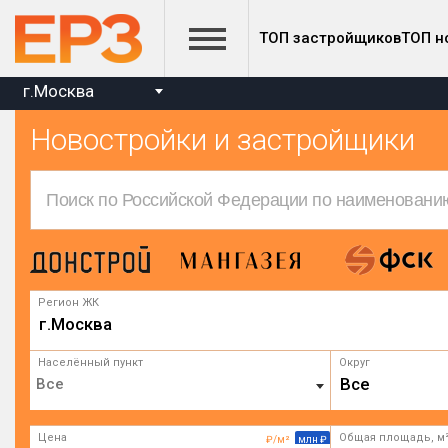
ТОП застройщиков
ТОП н
г.Москва
Новостройки и застройщики
Регион ЖК
г.Москва
Населённый пункт
Округ
Все
Цена
Общая площадь, м
₽/м²
млн ₽