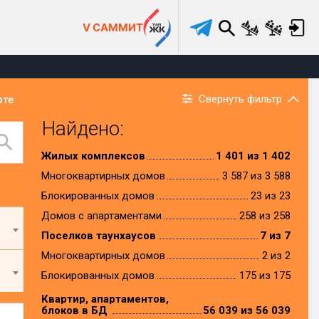
V САММИТ
Свернуть фильтр
рте
Найдено:
Жилых комплексов
1 401 из 1 402
Многоквартирных домов
3 587 из 3 588
Блокированных домов
23 из 23
Домов с апартаментами
258 из 258
Поселков таунхаусов
7 из 7
Многоквартирных домов
2 из 2
Блокированных домов
175 из 175
Квартир, апартаментов,
блоков в БД
56 039 из 56 039