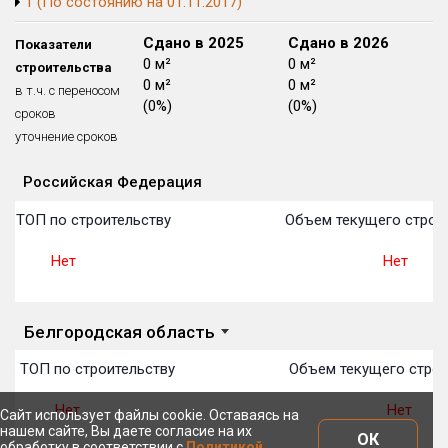
1 (По состоянию на 01.11.2017)
Блокированных домов
175 из 175
Сдано в 2024
Сдано в 2025
Сдано в 2026
Показатели
Квартир, апартаментов,
0 м²
0 м²
0 м²
строительства
блоков в БД
56 039 из 56 039
0 м²
0 м²
0 м²
в т.ч. с переносом
(0%)
(0%)
(0%)
сроков
уточнение сроков
Российская Федерация
Объекты
Объекты
Объекты
Объекты
Объекты
Объекты
Объекты
Объекты
Объекты
Объекты
Объекты
План 
План 
План 
План 
План 
План 
План 
План 
План 
План 
План 
 в ТОП по строительству
Объем текущего строи
Нет
Нет
Белгородская область
 в ТОП по строительству
Объем текущего строи
Нет
Нет
Сайт использует файлы cookie. Оставаясь на
нашем сайте, Вы даете согласие на их
ОК
обработку в соответствии с
Политикой