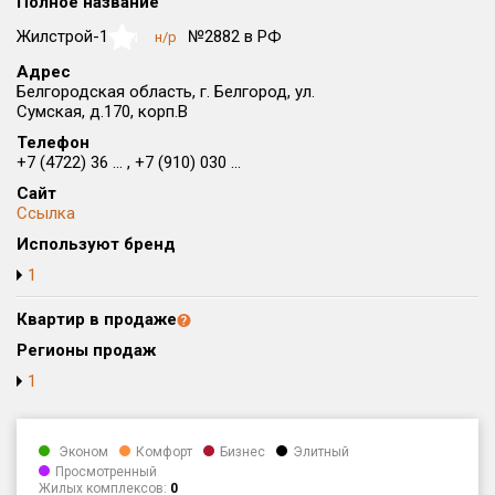
Полное название
Округ
Жилстрой-1
№2882 в РФ
н/р
NaN
Все
Адрес
Белгородская область, г. Белгород, ул.
Район в городе
Сумская, д.170, корп.В
Все
Телефон
+7 (4722) 36 ... , +7 (910) 030 ...
Цена
₽/м²
млн ₽
Сайт
от
до
Ссылка
Общая площадь, м²
Используют бренд
от
до
1
Срок сдачи
Квартир в продаже
от
до
Регионы продаж
Вид объекта
1
Кол-во комнат
Эконом
Комфорт
Бизнес
Элитный
Просмотренный
Жилых комплексов:
0