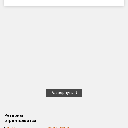
Только новые
Оценка ЕРЗ ЖК
от
до
с продажами
Рейтинг ЕРЗ
Найдено:
Жилых комплексов
1 401 из 1 402
Развернуть
Многоквартирных домов
3 587 из 3 588
Блокированных домов
23 из 23
Домов с апартаментами
258 из 258
Регионы
Поселков таунхаусов
7 из 7
строительства
Многоквартирных домов
2 из 2