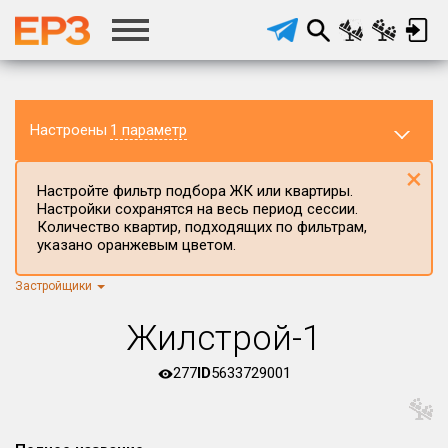
Настроены
1 параметр
×
Настройте фильтр подбора ЖК или квартиры.
Настройки сохранятся на весь период сессии.
Количество квартир, подходящих по фильтрам,
указано оранжевым цветом.
Застройщики
Регион ЖК
г.Москва
×
Жилстрой-1
Район в регионе
Все
277
ID
5633729001
Населённый пункт