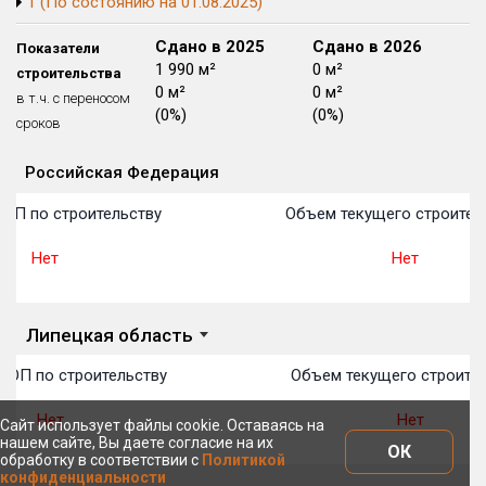
1 (По состоянию на 01.08.2025)
Блокированных домов
175 из 175
Сдано в 2024
Сдано в 2025
Сдано в 2026
Показатели
Квартир, апартаментов,
1 998 м²
1 990 м²
0 м²
строительства
блоков в БД
56 039 из 56 039
0 м²
0 м²
0 м²
в т.ч. с переносом
(0%)
(0%)
(0%)
сроков
Российская Федерация
Объекты
Объекты
Объекты
Объекты
Объекты
Объекты
Объекты
Объекты
Объекты
Объекты
Объекты
План 
План 
План 
План 
План 
План 
План 
План 
План 
План 
План 
ТОП по строительству
Объем текущего строител
Нет
Нет
Липецкая область
ТОП по строительству
Объем текущего строител
Нет
Нет
Сайт использует файлы cookie. Оставаясь на
нашем сайте, Вы даете согласие на их
ОК
обработку в соответствии с
Политикой
конфиденциальности