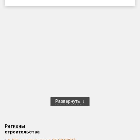
Только новые
Оценка ЕРЗ ЖК
от
до
с продажами
Рейтинг ЕРЗ
Найдено:
Жилых комплексов
1 401 из 1 402
Развернуть
Многоквартирных домов
3 587 из 3 588
Блокированных домов
23 из 23
Домов с апартаментами
258 из 258
Регионы
Поселков таунхаусов
7 из 7
строительства
Многоквартирных домов
2 из 2