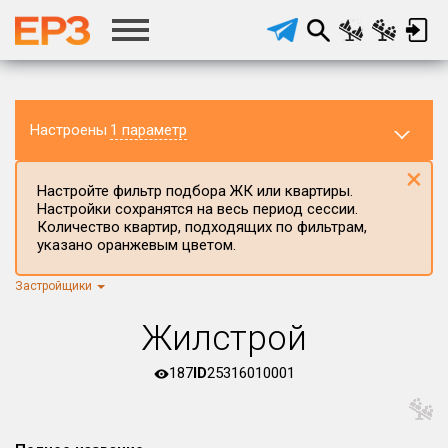
Настроены
1 параметр
×
Настройте фильтр подбора ЖК или квартиры.
Настройки сохранятся на весь период сессии.
Количество квартир, подходящих по фильтрам,
указано оранжевым цветом.
Застройщики
Регион ЖК
г.Москва
×
Жилстрой
Район в регионе
Все
187
ID
25316010001
Населённый пункт