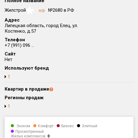
Полное название
Округ
Жилстрой
№2680 в РФ
н/р
NaN
Все
Адрес
Липецкая область, город Елец, ул.
Район в городе
Костенко, д.57
Все
Телефон
+7 (991) 096 ...
Цена
₽/м²
млн ₽
Сайт
от
до
Нет
Общая площадь, м²
Используют бренд
от
до
1
Срок сдачи
Квартир в продаже
от
до
Регионы продаж
Вид объекта
1
Кол-во комнат
Эконом
Комфорт
Бизнес
Элитный
Просмотренный
Жилых комплексов:
0