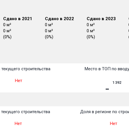
Сдано в 2021
Сдано в 2022
Сдано в 2023
0 м²
0 м²
0 м²
0 м²
0 м²
0 м²
(0%)
(0%)
(0%)
План
План
План
План
План
План
План
План
План
План
План
 текущего строительства
Место в ТОП по ввод
Нет
1 392
 текущего строительства
Доля в регионе по стро
Нет
Нет