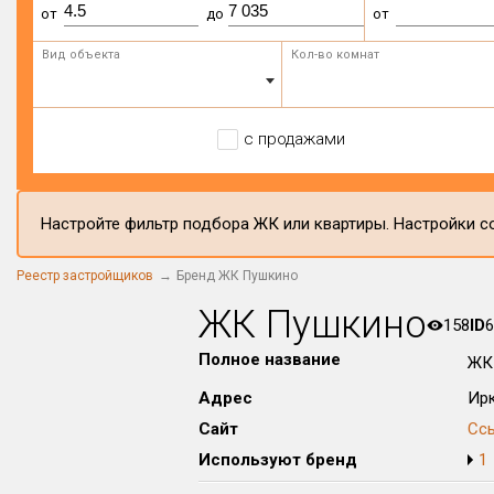
от
до
от
Вид объекта
Кол-во комнат
с продажами
Настройте фильтр подбора ЖК или квартиры. Настройки со
Реестр застройщиков
Бренд ЖК Пушкино
ЖК Пушкино
158
ID
6
Полное название
ЖК
Адрес
Ирк
Сайт
Сс
Используют бренд
1