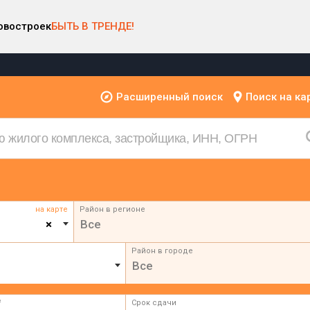
овостроек
БЫТЬ В ТРЕНДЕ!
Расширенный поиск
Поиск на ка
на карте
Район в регионе
×
Все
Район в городе
Все
²
Срок сдачи