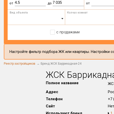
от
до
от
Вид объекта
Кол-во комнат
с продажами
Настройте фильтр подбора ЖК или квартиры. Настройки со
Реестр застройщиков
Бренд ЖСК Баррикадная-24
ЖСК Баррикадн
Полное название
ЖС
Адрес
Рос
Телефон
+7 (
Сайт
Не
Используют бренд
1