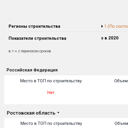
Регионы строительства
1 (По состо
Сдано в 2018
Сдано в 2019
Сдано в 2020
Показатели строительства
0 м²
0 м²
0 м²
0 м²
0 м²
0 м²
в т.ч. с переносом сроков
(0%)
(0%)
(0%)
Российская Федерация
Объекты
Объекты
Объекты
Объекты
Объекты
Объекты
Объекты
Объекты
Объекты
Объекты
Объекты
Место в ТОП по строительству
Объем 
Нет
Ростовская область
Место в ТОП по строительству
Объем