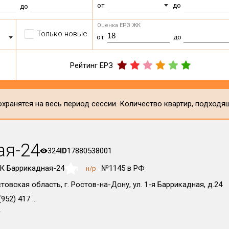
от
до
до
Оценка ЕРЗ ЖК
Только новые
от
до
Рейтинг ЕРЗ
хранятся на весь период сессии. Количество квартир, подходя
ая-24
324
ID
17880538001
К Баррикадная-24
№1145 в РФ
н/р
NaN
товская область, г. Ростов-на-Дону, ул. 1-я Баррикадная, д.24
952) 417 ...
т