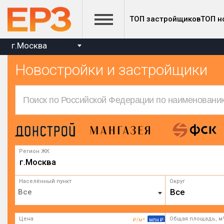
ТОП застройщиков
ТОП н
г.Москва
Новостройки и застройщики
Регион ЖК
г.Москва
Населённый пункт
Округ
Все
Цена
Общая площадь, м
₽/м²
млн ₽