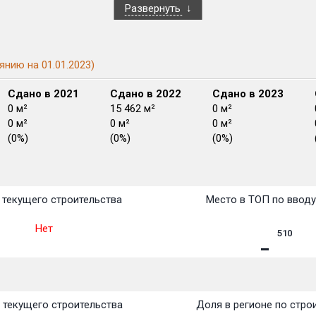
Развернуть
янию на 01.01.2023)
Сдано в 2021
Сдано в 2022
Сдано в 2023
0 м²
15 462 м²
0 м²
0 м²
0 м²
0 м²
(0%)
(0%)
(0%)
План
План
План
План
План
План
План
План
План
План
План
текущего строительства
Место в ТОП по ввод
Нет
510
 текущего строительства
Доля в регионе по стро