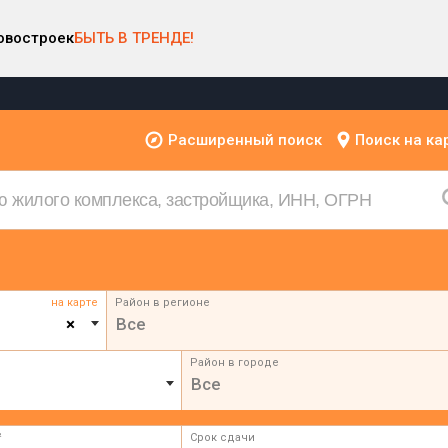
овостроек
БЫТЬ В ТРЕНДЕ!
Расширенный поиск
Поиск на ка
на карте
Район в регионе
×
Все
Район в городе
Все
²
Срок сдачи