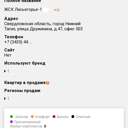
Полное название
Округ
ЖСК Лисьегорье-1
н/р
NaN
Все
Адрес
Свердловская область, город Нижний
Район в городе
Тагил, улица Дружинина, д.47, офис 503
Все
Телефон
+7 (3435) 44 ...
Цена
₽/м²
млн ₽
Сайт
от
до
Нет
Общая площадь, м²
Используют бренд
от
до
1
Срок сдачи
Квартир в продаже
от
до
Регионы продаж
Вид объекта
1
Кол-во комнат
Эконом
Комфорт
Бизнес
Элитный
Просмотренный
Жилых комплексов:
0