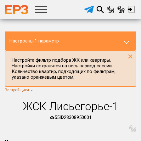
Настроены
1 параметр
×
Настройте фильтр подбора ЖК или квартиры.
Настройки сохранятся на весь период сессии.
Количество квартир, подходящих по фильтрам,
указано оранжевым цветом.
Застройщики
Регион ЖК
г.Москва
×
ЖСК Лисьегорье-1
Район в регионе
Все
55
ID
28308950001
Населённый пункт