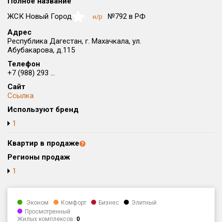
Полное название
Округ
ЖСК Новый Город
№792 в РФ
н/р
NaN
Все
Адрес
Республика Дагестан, г. Махачкала, ул.
Район в городе
Абубакарова, д.115
Все
Телефон
+7 (988) 293 ...
Цена
₽/м²
млн ₽
Сайт
от
до
Ссылка
Общая площадь, м²
Используют бренд
от
до
1
Срок сдачи
Квартир в продаже
от
до
Регионы продаж
Вид объекта
1
Кол-во комнат
Эконом
Комфорт
Бизнес
Элитный
Просмотренный
Жилых комплексов:
0