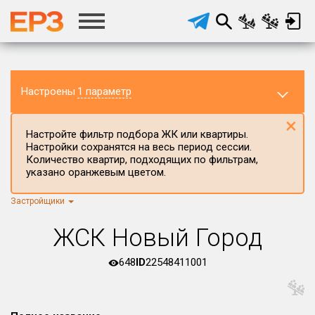
Настроены
1 параметр
×
Настройте фильтр подбора ЖК или квартиры.
Настройки сохранятся на весь период сессии.
Количество квартир, подходящих по фильтрам,
указано оранжевым цветом.
Застройщики
Регион ЖК
г.Москва
×
ЖСК Новый Город
Район в регионе
Все
648
ID
22548411001
Населённый пункт