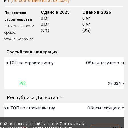
1 (По состоянию на 01.08.2026)
Блокированных домов
175 из 175
Сдано в 2024
Сдано в 2025
Сдано в 2026
Показатели
Квартир, апартаментов,
0 м²
0 м²
0 м²
строительства
блоков в БД
56 039 из 56 039
0 м²
0 м²
0 м²
в т.ч. с переносом
(0%)
(0%)
(0%)
сроков
уточнение сроков
Российская Федерация
Объекты
Объекты
Объекты
Объекты
Объекты
Объекты
Объекты
Объекты
Объекты
Объекты
Объекты
Объекты
План сдачи:
первон
План 
План 
План 
План 
План 
План 
План 
План 
План 
План 
План 
о в ТОП по строительству
Объем текущего стро
792
28 034
м²
Республика Дагестан
то в ТОП по строительству
Объем текущего стр
Сайт использует файлы cookie. Оставаясь на