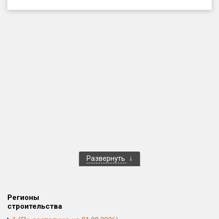
Только новые
Оценка ЕРЗ ЖК
от
до
с продажами
Рейтинг ЕРЗ
Найдено:
Жилых комплексов
1 400 из 1 401
Развернуть
Многоквартирных домов
3 586 из 3 585
Блокированных домов
23 из 23
Домов с апартаментами
258 из 258
Регионы
Поселков таунхаусов
7 из 7
строительства
Многоквартирных домов
2 из 2