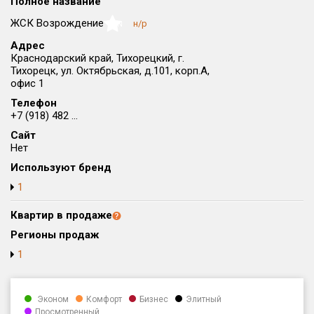
Полное название
Округ
ЖСК Возрождение
н/р
NaN
Все
Адрес
Краснодарский край, Тихорецкий, г.
Район в городе
Тихорецк, ул. Октябрьская, д.101, корп.А,
Все
офис 1
Телефон
Цена
₽/м²
млн ₽
+7 (918) 482 ...
от
до
Сайт
Нет
Общая площадь, м²
Используют бренд
от
до
1
Срок сдачи
от
до
Квартир в продаже
Регионы продаж
Вид объекта
1
Кол-во комнат
Эконом
Комфорт
Бизнес
Элитный
Просмотренный