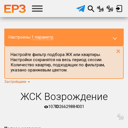
Настроены
1 параметр
×
Настройте фильтр подбора ЖК или квартиры.
Настройки сохранятся на весь период сессии.
Количество квартир, подходящих по фильтрам,
указано оранжевым цветом.
Застройщики
Регион ЖК
г.Москва
×
ЖСК Возрождение
Район в регионе
Все
107
ID
26629884001
Населённый пункт