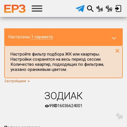
Настроены
1 параметр
×
Настройте фильтр подбора ЖК или квартиры.
Настройки сохранятся на весь период сессии.
Количество квартир, подходящих по фильтрам,
указано оранжевым цветом.
Застройщики
Регион ЖК
г.Москва
×
ЗОДИАК
Район в регионе
Все
99
ID
16036624001
Населённый пункт