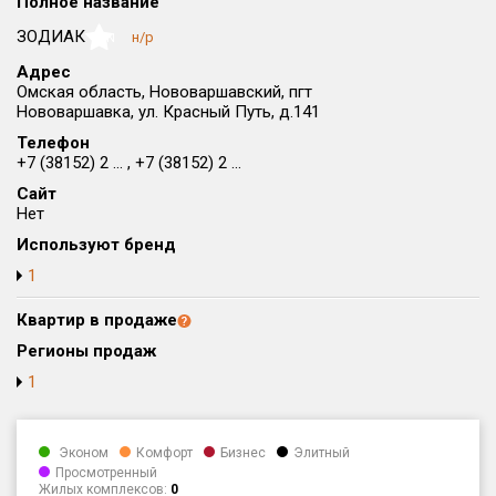
Полное название
Округ
ЗОДИАК
н/р
NaN
Все
Адрес
Омская область, Нововаршавский, пгт
Район в городе
Нововаршавка, ул. Красный Путь, д.141
Все
Телефон
+7 (38152) 2 ... , +7 (38152) 2 ...
Цена
₽/м²
млн ₽
Сайт
от
до
Нет
Общая площадь, м²
Используют бренд
от
до
1
Срок сдачи
Квартир в продаже
от
до
Регионы продаж
Вид объекта
1
Кол-во комнат
Эконом
Комфорт
Бизнес
Элитный
Просмотренный
Жилых комплексов:
0