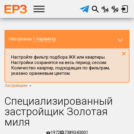
Настроены
1 параметр
×
Настройте фильтр подбора ЖК или квартиры.
Настройки сохранятся на весь период сессии.
Количество квартир, подходящих по фильтрам,
указано оранжевым цветом.
Застройщики
Регион ЖК
г.Москва
×
Специализированный
Район в регионе
застройщик Золотая
Все
миля
Населённый пункт
1972
ID
7389343001