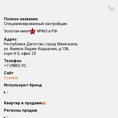
Округ
Все
Полное название
Район в городе
Специализированный застройщик
Все
Золотая миля
№963 в РФ
0.5
Адрес
Цена
₽/м²
млн ₽
Республика Дагестан, город Махачкала,
от
до
ул. Ахмата-Хаджи Кадырова, д.128,
корп.4-5, офис 25
Общая площадь, м²
Телефон
от
до
+7 (9882) 92 ...
Сайт
Срок сдачи
Ссылка
от
до
Используют бренд
Вид объекта
1
Квартир в продаже
Кол-во комнат
Регионы продаж
1