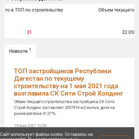
сто в ТОП по строительству
Объем текущего ст
31
22 055
м
1
Новости
ТОП застройщиков Республики
Дагестан по текущему
строительству на 1 мая 2021 года
возглавила СК Сити Строй Холдинг
Объем текущего строительства застройщика СК Сити
Строй Холдинг составляет 233?974 м2 жилья, доля на
рынке региона 41,37%.
19 мая 2021 10:00
Сайт использует файлы cookie. Оставаясь на