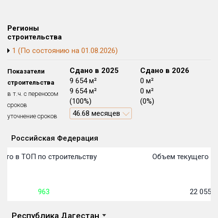
Блокированных домов
175 из 175
Квартир, апартаментов,
Регионы
блоков в БД
56 039 из 56 039
строительства
1 (По состоянию на 01.08.2026)
Сдано в 2024
Сдано в 2025
Сдано в 2026
Показатели
0 м²
9 654 м²
0 м²
строительства
0 м²
9 654 м²
0 м²
в т.ч. с переносом
(0%)
(100%)
(0%)
сроков
46.68 месяцев
уточнение сроков
Российская Федерация
Объекты
Объекты
Объекты
Объекты
Объекты
Объекты
Объекты
Объекты
Объекты
Объекты
Объекты
Объекты
План сдачи:
первон
План 
План 
План 
План 
План 
План 
План 
План 
План 
План 
План 
сто в ТОП по строительству
Объем текущего ст
963
22 055
м
Республика Дагестан