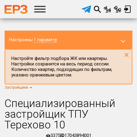
Настроены
1 параметр
×
Настройте фильтр подбора ЖК или квартиры.
Настройки сохранятся на весь период сессии.
Количество квартир, подходящих по фильтрам,
указано оранжевым цветом.
Застройщики
Регион ЖК
г.Москва
×
Специализированный
Район в регионе
застройщик ТПУ
Все
Терехово 10
Населённый пункт
3375
ID
17043894001