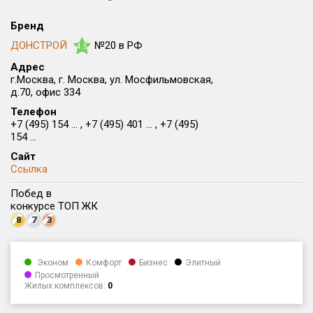
Округ
Бренд
Все
ДОНСТРОЙ
№20 в РФ
4.5
Район в городе
Адрес
Все
г.Москва, г. Москва, ул. Мосфильмовская,
д.70, офис 334
Цена
Телефон
₽/м²
млн ₽
+7 (495) 154 ... , +7 (495) 401 ... , +7 (495)
от
до
154 ...
Общая площадь, м²
Сайт
от
до
Ссылка
Побед в
Срок сдачи
конкурсе ТОП ЖК
от
до
8
7
3
Вид объекта
Эконом
Комфорт
Бизнес
Элитный
Просмотренный
Кол-во комнат
Жилых комплексов:
0