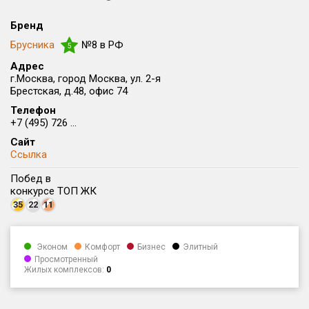
Округ
Бренд
Все
Брусника
№8 в РФ
5
Район в городе
Адрес
Все
г.Москва, город Москва, ул. 2-я
Брестская, д.48, офис 74
Цена
Телефон
₽/м²
млн ₽
+7 (495) 726 ...
от
до
Сайт
Общая площадь, м²
Ссылка
от
до
Побед в
конкурсе ТОП ЖК
Срок сдачи
35
22
11
от
до
Вид объекта
Эконом
Комфорт
Бизнес
Элитный
Просмотренный
Жилых комплексов:
0
Кол-во комнат