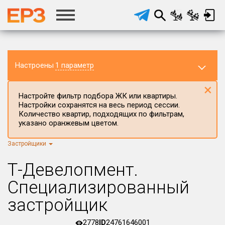
Настроены
1 параметр
×
Настройте фильтр подбора ЖК или квартиры.
Настройки сохранятся на весь период сессии.
Количество квартир, подходящих по фильтрам,
указано оранжевым цветом.
Застройщики
Регион ЖК
г.Москва
×
Т-Девелопмент.
Район в регионе
Специализированный
Все
застройщик
Населённый пункт
2778
ID
24761646001