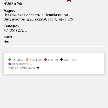
№362 в РФ
Округ
Все
Адрес
Челябинская область, г. Челябинск, ул.
Энтузиастов, д.26, корп.А, стр.1, офис 3/6
Район в городе
Все
Телефон
+7 (351) 272 ...
Сайт
Цена
₽/м²
млн ₽
Нет
от
до
Общая площадь, м²
от
до
Эконом
Комфорт
Бизнес
Элитный
Просмотренный
Срок сдачи
Жилых комплексов:
0
от
до
Вид объекта
Кол-во комнат