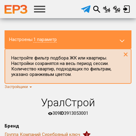
Настроены
1 параметр
×
Настройте фильтр подбора ЖК или квартиры.
Настройки сохранятся на весь период сессии.
Количество квартир, подходящих по фильтрам,
указано оранжевым цветом.
Застройщики
Регион ЖК
г.Москва
×
УралСтрой
Район в регионе
Все
309
ID
3913053001
Населённый пункт
Бренд
Группа Компаний Серебряный ключ
0