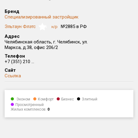
Округ
Бренд
Все
Специализированный застройщик
Район в городе
Эльтаун Флэтс
№2885 в РФ
н/р
NaN
Все
Адрес
Челябинская область, г. Челябинск, ул.
Маркса, д.38, офис 206/2
Цена
₽/м²
млн ₽
от
до
Телефон
+7 (351) 210 ...
Общая площадь, м²
Сайт
от
до
Ссылка
Срок сдачи
от
до
Эконом
Комфорт
Бизнес
Элитный
Вид объекта
Просмотренный
Жилых комплексов:
0
Кол-во комнат