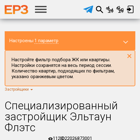
Настроены
1 параметр
×
Настройте фильтр подбора ЖК или квартиры.
Настройки сохранятся на весь период сессии.
Количество квартир, подходящих по фильтрам,
указано оранжевым цветом.
Застройщики
Регион ЖК
г.Москва
×
Специализированный
Район в регионе
застройщик Эльтаун
Все
Флэтс
Населённый пункт
112
ID
22026873001