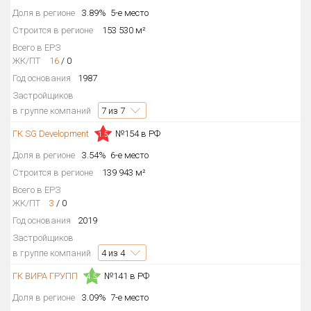
Доля в регионе
3.89%
5-е место
Блокированных домов
559 из 559
Строится в регионе
153 530 м²
Квартир, апартаментов,
блоков в БД
23 072 из 23 072
Всего в ЕРЗ
ЖК/ПТ
16
/
0
Год основания
1987
Застройщиков
в группе компаний
7
из 7
ГК SG Development
№154 в РФ
1.5
Доля в регионе
3.54%
6-е место
Строится в регионе
139 943 м²
Всего в ЕРЗ
ЖК/ПТ
3
/
0
Год основания
2019
Застройщиков
в группе компаний
4
из 4
ГК ВИРА ГРУПП
№141 в РФ
4.5
Доля в регионе
3.09%
7-е место