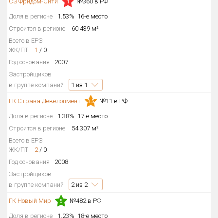
СЗ Фридом-Сити
№360 в РФ
1
Доля в регионе
1.53%
16-е место
Строится в регионе
60 439 м²
Всего в ЕРЗ
ЖК/ПТ
1
/
0
Год основания
2007
Застройщиков
в группе компаний
1
из 1
ГК Страна Девелопмент
№11 в РФ
3.5
Доля в регионе
1.38%
17-е место
Строится в регионе
54 307 м²
Всего в ЕРЗ
ЖК/ПТ
2
/
0
Год основания
2008
Застройщиков
в группе компаний
2
из 2
ГК Новый Мир
№482 в РФ
5
Доля в регионе
1.23%
18-е место