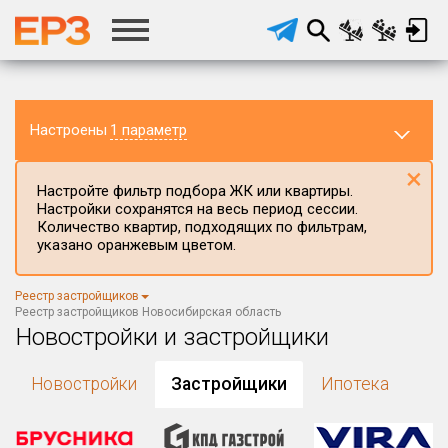
Настроены
1 параметр
×
Настройте фильтр подбора ЖК или квартиры.
Настройки сохранятся на весь период сессии.
Количество квартир, подходящих по фильтрам,
указано оранжевым цветом.
Регион ЖК
Реестр застройщиков
Новосибирская область
×
Реестр застройщиков Новосибирская область
Новостройки и застройщики
Район в регионе
Все
Новостройки
Застройщики
Ипотека
Населённый пункт