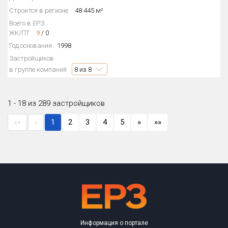
Строится в регионе
48 445 м²
Всего в ЕРЗ
ЖК/ПТ
9
/
0
Год основания
1998
Застройщиков
в группе компаний
8
из 8
1 - 18 из 289 застройщиков
««
«
1
2
3
4
5
»
»»
Информация о портале