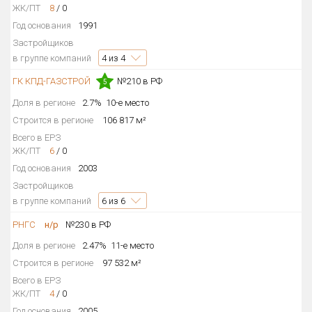
ЖК/ПТ
8
/
0
Год основания
1991
Застройщиков
в группе компаний
4
из 4
ГК КПД-ГАЗСТРОЙ
№210 в РФ
5
Доля в регионе
2.7%
10-е место
Строится в регионе
106 817 м²
Всего в ЕРЗ
ЖК/ПТ
6
/
0
Год основания
2003
Застройщиков
в группе компаний
6
из 6
РНГС
н/р
№230 в РФ
Доля в регионе
2.47%
11-е место
Строится в регионе
97 532 м²
Всего в ЕРЗ
ЖК/ПТ
4
/
0
Год основания
2005