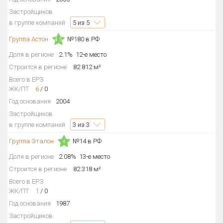
Застройщиков
в группе компаний
5
из 5
Группа Астон
№180 в РФ
4.5
Доля в регионе
2.1%
12-е место
Строится в регионе
82 812 м²
Всего в ЕРЗ
ЖК/ПТ
6
/
0
Год основания
2004
Застройщиков
в группе компаний
3
из 3
Группа Эталон
№14 в РФ
4
Доля в регионе
2.08%
13-е место
Строится в регионе
82 318 м²
Всего в ЕРЗ
ЖК/ПТ
1
/
0
Год основания
1987
Застройщиков