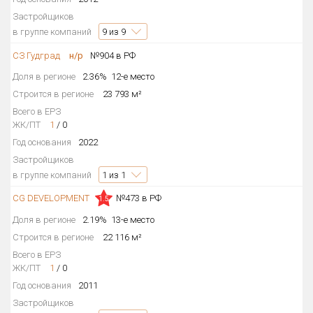
Застройщиков
в группе компаний
9
из 9
СЗ Гудград
н/р
№904 в РФ
Доля в регионе
2.36%
12-е место
Строится в регионе
23 793 м²
Всего в ЕРЗ
ЖК/ПТ
1
/
0
Год основания
2022
Застройщиков
в группе компаний
1
из 1
CG DEVELOPMENT
№473 в РФ
1.5
Доля в регионе
2.19%
13-е место
Строится в регионе
22 116 м²
Всего в ЕРЗ
ЖК/ПТ
1
/
0
Год основания
2011
Застройщиков