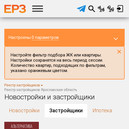
Настроены
0 параметров
×
Настройте фильтр подбора ЖК или квартиры.
Настройки сохранятся на весь период сессии.
Количество квартир, подходящих по фильтрам,
указано оранжевым цветом.
Регион ЖК
Реестр застройщиков
Ярославская область
×
Реестр застройщиков Ярославская область
Новостройки и застройщики
Район в регионе
Все
Новостройки
Застройщики
Ипотека
Населённый пункт