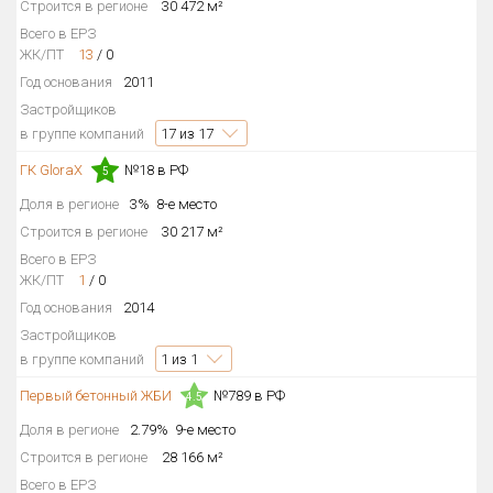
Строится в регионе
30 472 м²
Всего в ЕРЗ
ЖК/ПТ
13
/
0
Год основания
2011
Застройщиков
в группе компаний
17
из 17
ГК GloraX
№18 в РФ
5
Доля в регионе
3%
8-е место
Строится в регионе
30 217 м²
Всего в ЕРЗ
ЖК/ПТ
1
/
0
Год основания
2014
Застройщиков
в группе компаний
1
из 1
Первый бетонный ЖБИ
№789 в РФ
4.5
Доля в регионе
2.79%
9-е место
Строится в регионе
28 166 м²
Всего в ЕРЗ