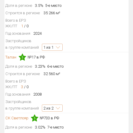
Доля в регионе
3.5%
5-е место
Квартир, апартаментов,
блоков в БД
5 455 из 5 455
Строится в регионе
35 266 м²
Всего в ЕРЗ
ЖК/ПТ
1
/
0
Год основания
2024
Застройщиков
в группе компаний
1
из 1
Талан
№17 в РФ
5
Доля в регионе
3.23%
6-е место
Строится в регионе
32 560 м²
Всего в ЕРЗ
ЖК/ПТ
3
/
0
Год основания
2008
Застройщиков
в группе компаний
2
из 2
СК Светлояр
№733 в РФ
5
Доля в регионе
3.02%
7-е место