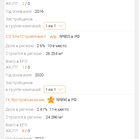
ЖК/ПТ
2
/
0
Год основания
2016
Застройщиков
в группе компаний
1
из 1
СЗ ЭлитСтройИнвест
н/р
№835 в РФ
Доля в регионе
2.6%
10-е место
Строится в регионе
26 234 м²
Всего в ЕРЗ
ЖК/ПТ
1
/
0
Год основания
2020
Застройщиков
в группе компаний
1
из 1
ГК Ярстройзаказчик
№890 в РФ
3.5
Доля в регионе
2.41%
11-е место
Строится в регионе
24 286 м²
Всего в ЕРЗ
ЖК/ПТ
8
/
0
Год основания
2012