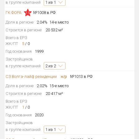
в группе компаний
1
из 1
ГК ФОРА
№1008 в РФ
1.5
Доля в регионе
2.04%
14-е место
Строится в регионе
20 532 м²
Всего в ЕРЗ
ЖК/ПТ
5
/
0
Год основания
1999
Застройщиков
в группе компаний
2
из 2
СЗ Волга-лайф резиденции
н/р
№1013 в РФ
Доля в регионе
2.02%
15-е место
Строится в регионе
20 417 м²
Всего в ЕРЗ
ЖК/ПТ
1
/
0
Год основания
2020
Застройщиков
в группе компаний
1
из 1