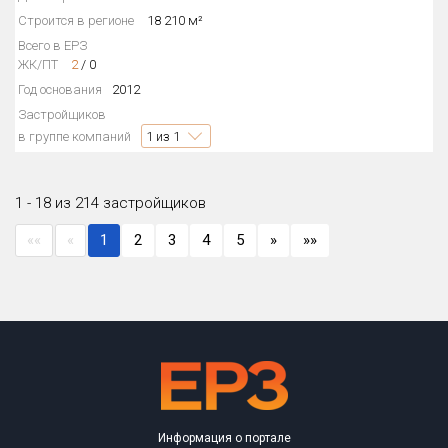
Строится в регионе
18 210 м²
Всего в ЕРЗ
ЖК/ПТ
2
/
0
Год основания
2012
Застройщиков
в группе компаний
1
из 1
1 - 18 из 214 застройщиков
««
«
1
2
3
4
5
»
»»
Информация о портале