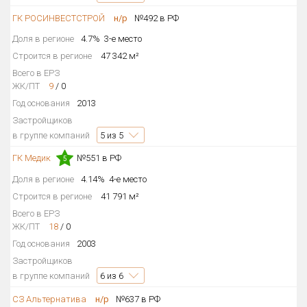
ГК РОСИНВЕСТСТРОЙ
Только новые
н/р
№492 в РФ
Доля в регионе
4.7%
3-е место
Оценка ЕРЗ ЖК
Строится в регионе
47 342 м²
от
до
Всего в ЕРЗ
ЖК/ПТ
9
/
0
с продажами
Год основания
2013
Застройщиков
в группе компаний
5
из 5
Рейтинг ЕРЗ
ГК Медик
№551 в РФ
5
Найдено:
Доля в регионе
4.14%
4-е место
Строится в регионе
41 791 м²
Жилых комплексов
390 из 390
Всего в ЕРЗ
Многоквартирных домов
836 из 836
ЖК/ПТ
18
/
0
Год основания
2003
Блокированных домов
59 из 59
Застройщиков
Домов с апартаментами
1 из 1
в группе компаний
6
из 6
Поселков таунхаусов
3 из 3
СЗ Альтернатива
н/р
№637 в РФ
Блокированных домов
25 из 25