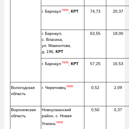
new
г. Барнаул
,
КРТ
74,73
20,37
г. Барнаул,
63,55
18,00
с. Власиха,
ул. Мамонтова,
д. 196,
КРТ
new
г. Барнаул
,
КРТ
57,25
16,53
new
г. Череповец
Вологодская
0,52
2,09
область
Воронежская
Новоусманский
0,50
0,37
область
район, с. Новая
new
Усмань