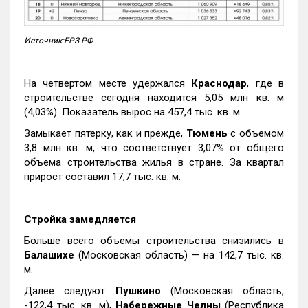
Источник:ЕРЗ.РФ
На четвертом месте удержался
Краснодар
, где в
строительстве сегодня находится 5,05 млн кв. м
(4,03%). Показатель вырос на 457,4 тыс. кв. м.
Замыкает пятерку, как и прежде,
Тюмень
с объемом
3,8 млн кв. м, что соответствует 3,07% от общего
объема строительства жилья в стране. За квартал
прирост составил 17,7 тыс. кв. м.
Стройка замедляется
Больше всего объемы строительства снизились в
Балашихе
(Московская область) — на 142,7 тыс. кв.
м.
Далее следуют
Пушкино
(Московская область,
-122,4 тыс. кв. м),
Набережные Челны
(Республика