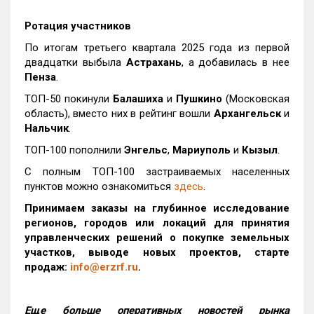
Ротация участников
По итогам третьего квартала 2025 года из первой
двадцатки выбыла
Астрахань
, а добавилась в нее
Пенза
.
ТОП-50 покинули
Балашиха
и
Пушкино
(Московская
область), вместо них в рейтинг вошли
Архангельск
и
Нальчик
.
ТОП-100 пополнили
Энгельс
,
Мариуполь
и
Кызыл
.
С полным ТОП-100 застраиваемых населенных
пунктов можно ознакомиться
здесь
.
Принимаем заказы на глубинное исследование
регионов, городов или локаций для принятия
управленческих решений о покупке земельных
участков, выводе новых проектов, старте
продаж:
info@erzrf.ru
.
Еще больше оперативных новостей рынка