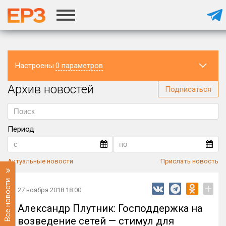
Настроены
0 параметров
Архив новостей
Регион
Подписаться
Период
Актуальные новости
Прислать новость
Все новости
+
27 ноября 2018 18:00
Александр Плутник: Господдержка на
возведение сетей — стимул для