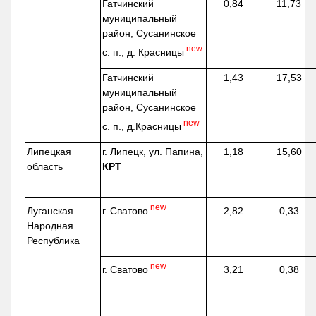
Гатчинский
0,84
11,73
муниципальный
район, Сусанинское
new
с. п., д. Красницы
Гатчинский
1,43
17,53
муниципальный
район, Сусанинское
new
с. п.,
д.Красницы
Липецкая
г. Липецк, ул. Папина,
1,18
15,60
область
КРТ
new
г. Сватово
Луганская
2,82
0,33
Народная
Республика
new
г. Сватово
3,21
0,38