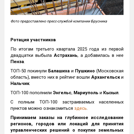
Фото предоставлено пресс-службой компании Брусника
Ротация участников
По итогам третьего квартала 2025 года из первой
двадцатки выбыла
Астрахань
, а добавилась в нее
Пенза
.
ТОП-50 покинули
Балашиха
и
Пушкино
(Московская
область), вместо них в рейтинг вошли
Архангельск
и
Нальчик
.
ТОП-100 пополнили
Энгельс
,
Мариуполь
и
Кызыл
.
С полным ТОП-100 застраиваемых населенных
пунктов можно ознакомиться
здесь
.
Принимаем заказы на глубинное исследование
регионов, городов или локаций для принятия
управленческих решений о покупке земельных