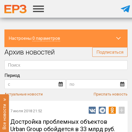
Настроены
0 параметров
Архив новостей
Регион
Подписаться
Период
Актуальные новости
Прислать новость
Все новости
+
7 июля 2018 21:52
Достройка проблемных объектов
Urban Group обойдется в 33 млрд руб.