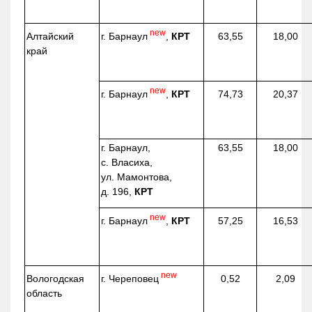
new
г. Барнаул
,
КРТ
Алтайский
63,55
18,00
край
new
г. Барнаул
,
КРТ
74,73
20,37
г. Барнаул,
63,55
18,00
с. Власиха,
ул. Мамонтова,
д. 196,
КРТ
new
г. Барнаул
,
КРТ
57,25
16,53
new
г. Череповец
Вологодская
0,52
2,09
область