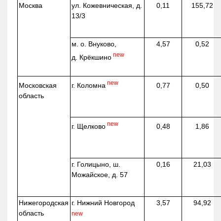
Москва
ул.
Кожевническая
, д.
0,11
155,72
13/3
м. о. Внуково,
4,57
0,52
new
д.
Крёкшино
new
г. Коломна
Московская
0,77
0,50
область
new
г. Щелково
0,48
1,86
г. Голицыно, ш.
0,16
21,03
Можайское, д. 57
Нижегородская
г. Нижний Новгород
3,57
94,92
область
new