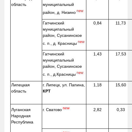
область
муниципальный
new
район, д.
Низино
Гатчинский
0,84
11,73
муниципальный
район, Сусанинское
new
с. п., д. Красницы
Гатчинский
1,43
17,53
муниципальный
район, Сусанинское
new
с. п.,
д.Красницы
Липецкая
г. Липецк, ул. Папина,
1,18
15,60
область
КРТ
new
г. Сватово
Луганская
2,82
0,33
Народная
Республика