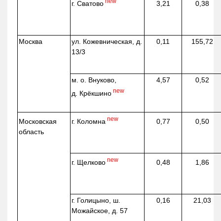
new
г. Сватово
3,21
0,38
Москва
ул.
Кожевническая
, д.
0,11
155,72
13/3
м. о. Внуково,
4,57
0,52
new
д.
Крёкшино
new
г. Коломна
Московская
0,77
0,50
область
new
г. Щелково
0,48
1,86
г. Голицыно, ш.
0,16
21,03
Можайское, д. 57