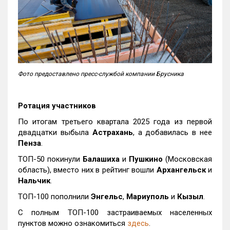
Фото предоставлено пресс-службой компании Брусника
Ротация участников
По итогам третьего квартала 2025 года из первой
двадцатки выбыла
Астрахань
, а добавилась в нее
Пенза
.
ТОП-50 покинули
Балашиха
и
Пушкино
(Московская
область), вместо них в рейтинг вошли
Архангельск
и
Нальчик
.
ТОП-100 пополнили
Энгельс
,
Мариуполь
и
Кызыл
.
С полным ТОП-100 застраиваемых населенных
пунктов можно ознакомиться
здесь
.