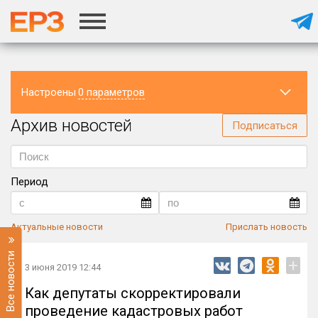
Настроены
0 параметров
Архив новостей
Регион
Подписаться
Период
Актуальные новости
Прислать новость
Все новости
+
3 июня 2019 12:44
Как депутаты скорректировали
проведение кадастровых работ