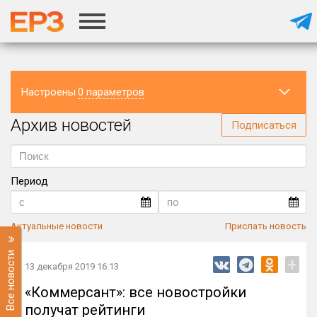
Настроены
0 параметров
Архив новостей
Регион
Подписаться
Период
Актуальные новости
Прислать новость
Все новости
+
13 декабря 2019 16:13
«Коммерсант»: все новостройки
получат рейтинги