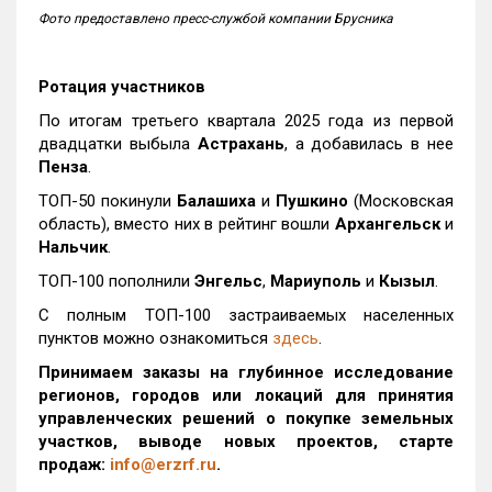
Фото предоставлено пресс-службой компании Брусника
Ротация участников
По итогам третьего квартала 2025 года из первой
двадцатки выбыла
Астрахань
, а добавилась в нее
Пенза
.
ТОП-50 покинули
Балашиха
и
Пушкино
(Московская
область), вместо них в рейтинг вошли
Архангельск
и
Нальчик
.
ТОП-100 пополнили
Энгельс
,
Мариуполь
и
Кызыл
.
С полным ТОП-100 застраиваемых населенных
пунктов можно ознакомиться
здесь
.
Принимаем заказы на глубинное исследование
регионов, городов или локаций для принятия
управленческих решений о покупке земельных
участков, выводе новых проектов, старте
продаж:
info@erzrf.ru
.