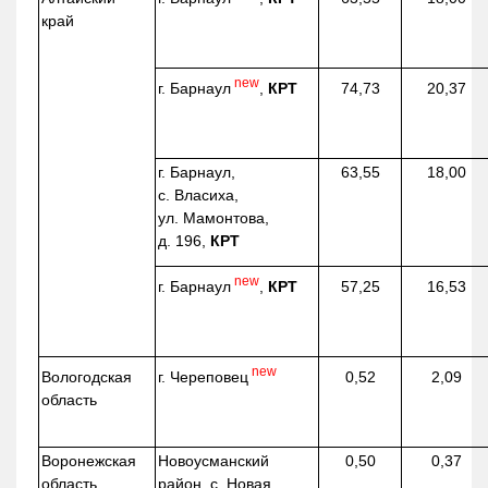
край
new
г. Барнаул
,
КРТ
74,73
20,37
г. Барнаул,
63,55
18,00
с. Власиха,
ул. Мамонтова,
д. 196,
КРТ
new
г. Барнаул
,
КРТ
57,25
16,53
new
г. Череповец
Вологодская
0,52
2,09
область
Воронежская
Новоусманский
0,50
0,37
область
район, с. Новая