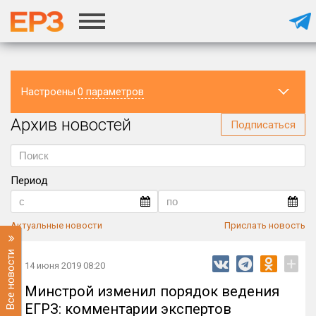
Настроены
0 параметров
Архив новостей
Регион
Подписаться
Период
Актуальные новости
Прислать новость
Все новости
+
14 июня 2019 08:20
Минстрой изменил порядок ведения
ЕГРЗ: комментарии экспертов