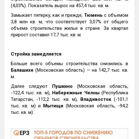
(4,03%). Показатель вырос на 457,4 тыс. кв. м.
Замыкает пятерку, как и прежде,
Тюмень
с объемом
3,8 млн кв. м, что соответствует 3,07% от общего
объема строительства жилья в стране. За квартал
прирост составил 17,7 тыс. кв. м.
Стройка замедляется
Больше всего объемы строительства снизились в
Балашихе
(Московская область) — на 142,7 тыс. кв.
м.
Далее следуют
Пушкино
(Московская область,
-122,4 тыс. кв. м),
Набережные Челны
(Республика
Татарстан, -112,2 тыс. кв. м),
Владивосток
(-101,1
тыс. кв. м) и
Мытищи
(Московская область, -94,2
тыс. кв. м).