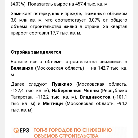
(4,03%). Показатель вырос на 457,4 тыс. кв. м.
Замыкает пятерку, как и прежде,
Тюмень
с объемом
3,8 млн кв. м, что соответствует 3,07% от общего
объема строительства жилья в стране. За квартал
прирост составил 17,7 тыс. кв. м.
Стройка замедляется
Больше всего объемы строительства снизились в
Балашихе
(Московская область) — на 142,7 тыс. кв.
м.
Далее следуют
Пушкино
(Московская область,
-122,4 тыс. кв. м),
Набережные Челны
(Республика
Татарстан, -112,2 тыс. кв. м),
Владивосток
(-101,1
тыс. кв. м) и
Мытищи
(Московская область, -94,2
тыс. кв. м).