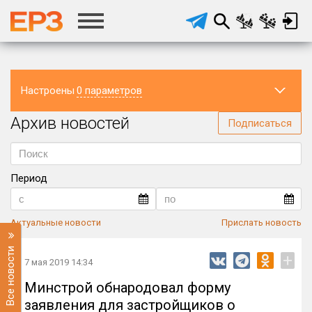
Настроены
0 параметров
Архив новостей
Регион
Подписаться
Период
Актуальные новости
Прислать новость
Все новости
+
7 мая 2019 14:34
Минстрой обнародовал форму
заявления для застройщиков о