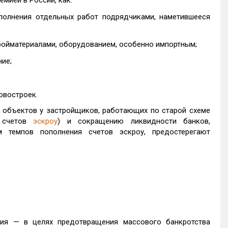
мией в России, как:
полнения отдельных работ подрядчиками, наметившееся
ройматериалами, оборудованием, особенно импортным;
ие;
овостроек.
 объектов у застройщиков, работающих по старой схеме
м счетов
эскроу
) и сокращению ликвидности банков,
 темпов пополнения счетов эскроу, предостерегают
ия — в целях предотвращения массового банкротства