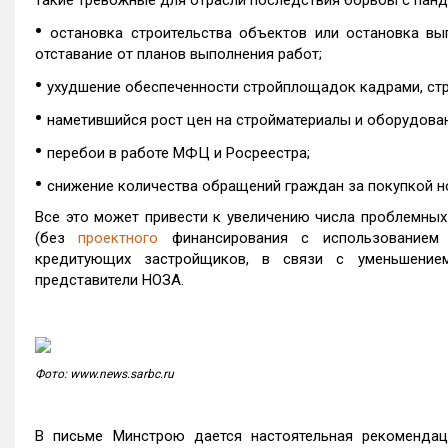
такие тревожные для отрасли последствия борьбы с панде
•
остановка строительства объектов или остановка вы
отставание от планов выполнения работ;
•
ухудшение обеспеченности стройплощадок кадрами, ст
•
наметившийся рост цен на стройматериалы и оборудован
•
перебои в работе МФЦ и Росреестра;
•
снижение количества обращений граждан за покупкой н
Все это может привести к увеличению числа проблемных
(без
проектного
финансирования с использование
кредитующих застройщиков, в связи с уменьшением
представители НОЗА.
Фото: www.news.sarbc.ru
В письме Минстрою дается настоятельная рекомендац