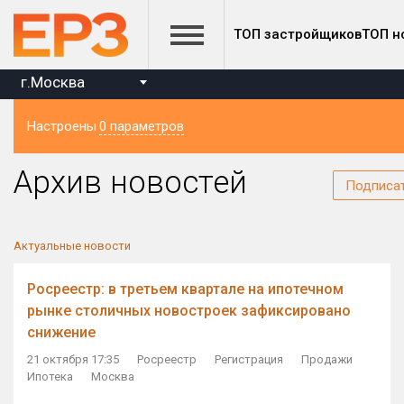
ТОП застройщиков
ТОП н
г.Москва
Настроены
0 параметров
Регион
Архив новостей
Подписа
Актуальные новости
Росреестр: в третьем квартале на ипотечном
рынке столичных новостроек зафиксировано
снижение
21 октября 17:35
Росреестр
Регистрация
Продажи
Ипотека
Москва