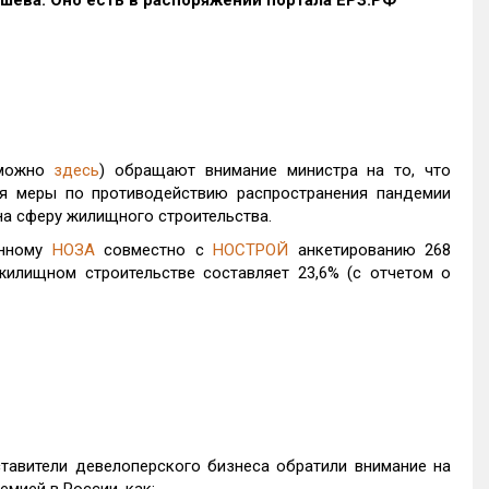
шева. Оно есть в распоряжении портала ЕРЗ.РФ
 можно
здесь
) обращают внимание министра на то, что
я меры по противодействию распространения пандемии
на сферу жилищного строительства.
нному
НОЗА
совместно с
НОСТРОЙ
анкетированию 268
жилищном строительстве составляет 23,6% (с отчетом о
тавители девелоперского бизнеса обратили внимание на