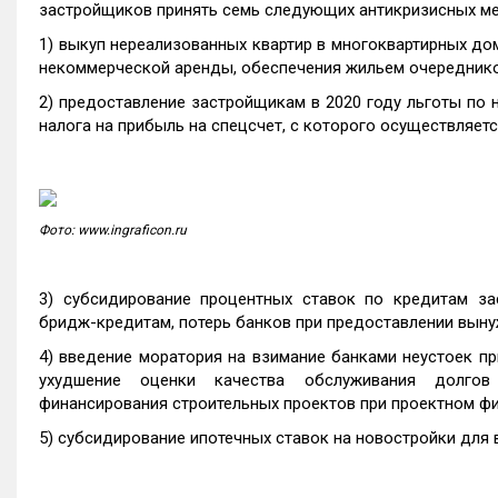
застройщиков принять семь следующих антикризисных ме
1) выкуп нереализованных квартир в многоквартирных до
некоммерческой аренды, обеспечения жильем очереднико
2) предоставление застройщикам в 2020 году льготы по н
налога на прибыль на спецсчет, с которого осуществляет
Фото: www.ingraficon.ru
3) субсидирование процентных ставок по кредитам за
бридж-кредитам, потерь банков при предоставлении вын
4) введение моратория на взимание банками неустоек пр
ухудшение оценки качества обслуживания долгов
финансирования строительных проектов при проектном ф
5) субсидирование ипотечных ставок на новостройки для 