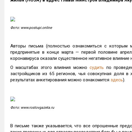
жилья (НОЗА) в адрес главы Минстроя Владимира Яку
Фото: www.postupi.online
Авторы письма (полностью ознакомиться с которым
предпринятые в конце марта — первой половине апрел
коронавируса оказали существенное негативное влияние 
О масштабах этого влияния можно
судить
по проведе
застройщиков из 65 регионов, чья совокупная доля в 
результатах анкетирования можно ознакомится
здесь
).
Фото: www.rostovgazeta.ru
В письме также указывается, что все опрошенные предс