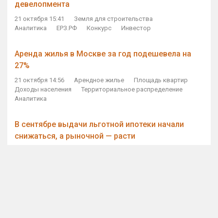
девелопмента
21 октября 15:41
Земля для строительства
Аналитика
ЕРЗ.РФ
Конкурс
Инвестор
Аренда жилья в Москве за год подешевела на
27%
21 октября 14:56
Арендное жилье
Площадь квартир
Доходы населения
Территориальное распределение
Аналитика
В сентябре выдачи льготной ипотеки начали
снижаться, а рыночной — расти
21 октября 14:11
Ипотека
Субсидирование ипотеки
Объем ИЖК
Количество ИЖК
Экспертное мнение
Виталий Мутко — Владимиру Путину: россияне
стали чаще выкупать квартиры без кредитов
21 октября 12:57
ДОМ.РФ
Проектное финансирование