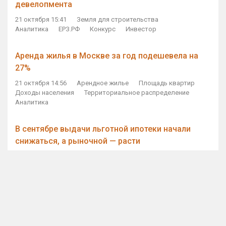
девелопмента
21 октября 15:41
Земля для строительства
Аналитика
ЕРЗ.РФ
Конкурс
Инвестор
Аренда жилья в Москве за год подешевела на
27%
21 октября 14:56
Арендное жилье
Площадь квартир
Доходы населения
Территориальное распределение
Аналитика
В сентябре выдачи льготной ипотеки начали
снижаться, а рыночной — расти
21 октября 14:11
Ипотека
Субсидирование ипотеки
Объем ИЖК
Количество ИЖК
Экспертное мнение
Виталий Мутко — Владимиру Путину: россияне
стали чаще выкупать квартиры без кредитов
21 октября 12:57
ДОМ.РФ
Проектное финансирование