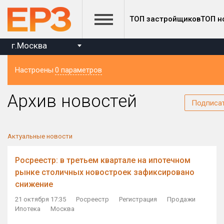
ТОП застройщиков
ТОП н
г.Москва
Настроены
0 параметров
Регион
Архив новостей
Подписа
Актуальные новости
Росреестр: в третьем квартале на ипотечном
рынке столичных новостроек зафиксировано
снижение
21 октября 17:35
Росреестр
Регистрация
Продажи
Ипотека
Москва