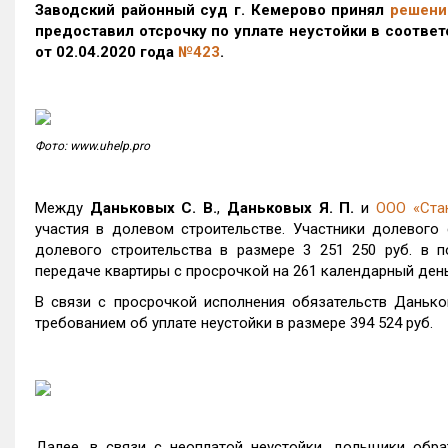
Заводский районный суд г. Кемерово принял
решени
предоставил отсрочку по уплате неустойки в соотве
от 02.04.2020 года
№423
.
Фото: www.uhelp.pro
Между
Даньковых С. В.
,
Даньковых Я. П.
и
ООО «Ста
участия в долевом строительстве. Участники долевого 
долевого строительства в размере 3 251 250 руб. в 
передаче квартиры с просрочкой на 261 календарный день
В связи с просрочкой исполнения обязательств Данько
требованием об уплате неустойки в размере 394 524 руб.
Далее, в связи с неоплатой неустойки, дольщики обра