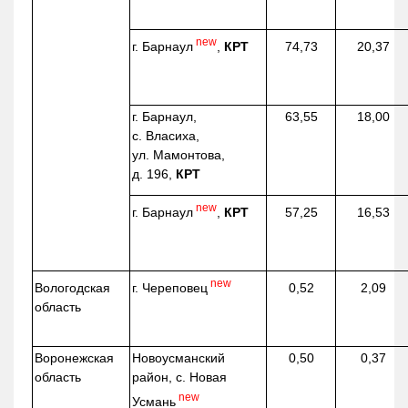
new
г. Барнаул
,
КРТ
74,73
20,37
г. Барнаул,
63,55
18,00
с. Власиха,
ул. Мамонтова,
д. 196,
КРТ
new
г. Барнаул
,
КРТ
57,25
16,53
new
г. Череповец
Вологодская
0,52
2,09
область
Воронежская
Новоусманский
0,50
0,37
область
район, с. Новая
new
Усмань