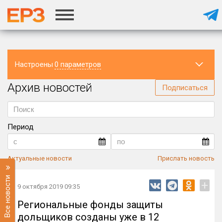
Настроены
0 параметров
Архив новостей
Регион
Подписаться
Период
Актуальные новости
Прислать новость
Все новости
+
9 октября 2019 09:35
Региональные фонды защиты
дольщиков созданы уже в 12