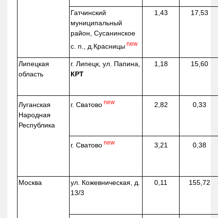
Гатчинский
1,43
17,53
муниципальный
район, Сусанинское
new
с. п.,
д.Красницы
Липецкая
г. Липецк, ул. Папина,
1,18
15,60
область
КРТ
new
г. Сватово
Луганская
2,82
0,33
Народная
Республика
new
г. Сватово
3,21
0,38
Москва
ул.
Кожевническая
, д.
0,11
155,72
13/3