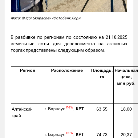
Фото: © Igor Skripachev /Фотобанк Лори
В разбивке по регионам по состоянию на 21.10.2025
земельные лоты для девелопмента на активных
торгах представлены следующим образом.
Регион
Расположение
Площадь,
Начальная
га
цена,
млн руб.
new
г. Барнаул
,
КРТ
Алтайский
63,55
18,00
край
new
г. Барнаул
,
КРТ
74,73
20,37