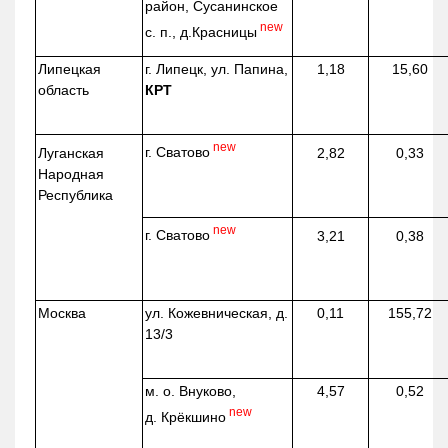
район, Сусанинское
new
с. п.,
д.Красницы
Липецкая
г. Липецк, ул. Папина,
1,18
15,60
область
КРТ
new
г. Сватово
Луганская
2,82
0,33
Народная
Республика
new
г. Сватово
3,21
0,38
Москва
ул.
Кожевническая
, д.
0,11
155,72
13/3
м. о. Внуково,
4,57
0,52
new
д.
Крёкшино