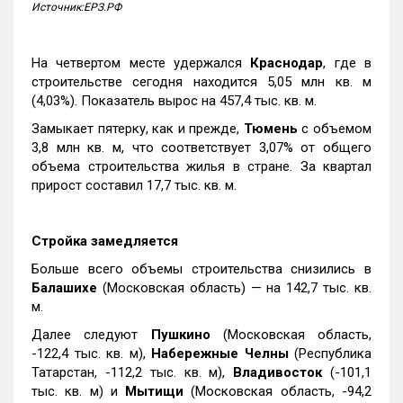
Источник:ЕРЗ.РФ
На четвертом месте удержался
Краснодар
, где в
строительстве сегодня находится 5,05 млн кв. м
(4,03%). Показатель вырос на 457,4 тыс. кв. м.
Замыкает пятерку, как и прежде,
Тюмень
с объемом
3,8 млн кв. м, что соответствует 3,07% от общего
объема строительства жилья в стране. За квартал
прирост составил 17,7 тыс. кв. м.
Стройка замедляется
Больше всего объемы строительства снизились в
Балашихе
(Московская область) — на 142,7 тыс. кв.
м.
Далее следуют
Пушкино
(Московская область,
-122,4 тыс. кв. м),
Набережные Челны
(Республика
Татарстан, -112,2 тыс. кв. м),
Владивосток
(-101,1
тыс. кв. м) и
Мытищи
(Московская область, -94,2