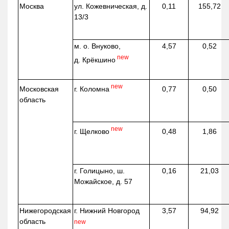
Москва
ул.
Кожевническая
, д.
0,11
155,72
13/3
м. о. Внуково,
4,57
0,52
new
д.
Крёкшино
new
г. Коломна
Московская
0,77
0,50
область
new
г. Щелково
0,48
1,86
г. Голицыно, ш.
0,16
21,03
Можайское, д. 57
Нижегородская
г. Нижний Новгород
3,57
94,92
область
new