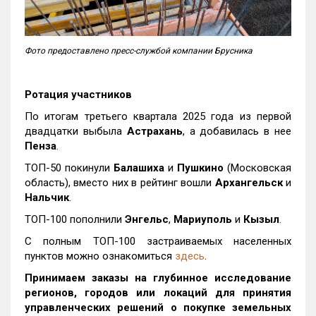
Фото предоставлено пресс-службой компании Брусника
Ротация участников
По итогам третьего квартала 2025 года из первой
двадцатки выбыла
Астрахань
, а добавилась в нее
Пенза
.
ТОП-50 покинули
Балашиха
и
Пушкино
(Московская
область), вместо них в рейтинг вошли
Архангельск
и
Нальчик
.
ТОП-100 пополнили
Энгельс
,
Мариуполь
и
Кызыл
.
С полным ТОП-100 застраиваемых населенных
пунктов можно ознакомиться
здесь
.
Принимаем заказы на глубинное исследование
регионов, городов или локаций для принятия
управленческих решений о покупке земельных