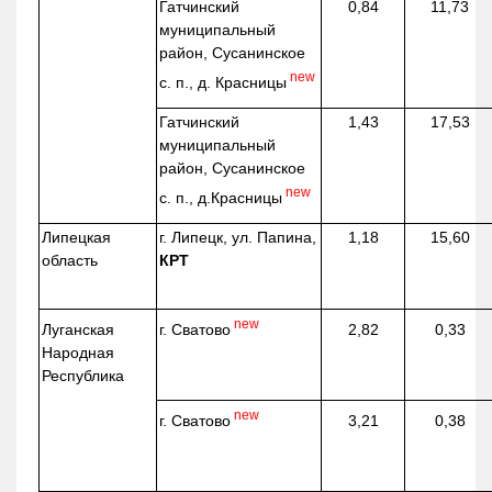
Гатчинский
0,84
11,73
муниципальный
район, Сусанинское
new
с. п., д. Красницы
Гатчинский
1,43
17,53
муниципальный
район, Сусанинское
new
с. п.,
д.Красницы
Липецкая
г. Липецк, ул. Папина,
1,18
15,60
область
КРТ
new
г. Сватово
Луганская
2,82
0,33
Народная
Республика
new
г. Сватово
3,21
0,38