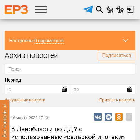
Настроены
0 параметров
Архив новостей
Регион
Подписаться
Период
Актуальные новости
Прислать новость
Все новости
+
16 марта 2020 17:13
В Ленобласти по ДДУ с
использованием «сельской ипотеки»