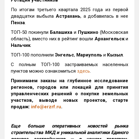
Ротация участников
По итогам третьего квартала 2025 года из первой
двадцатки выбыла
Астрахань
, а добавилась в нее
Пенза
.
ТОП-50 покинули
Балашиха
и
Пушкино
(Московская
область), вместо них в рейтинг вошли
Архангельск
и
Нальчик
.
ТОП-100 пополнили
Энгельс
,
Мариуполь
и
Кызыл
.
С полным ТОП-100 застраиваемых населенных
пунктов можно ознакомиться
здесь
.
Принимаем заказы на глубинное исследование
регионов, городов или локаций для принятия
управленческих решений о покупке земельных
участков, выводе новых проектов, старте
продаж:
info@erzrf.ru
.
Еще больше оперативных новостей рынка
строительства МКД и уникальной аналитики Единого