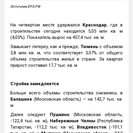
Источник:ЕРЗ.РФ
На четвертом месте удержался
Краснодар
, где в
строительстве сегодня находится 5,05 млн кв. м
(4,03%). Показатель вырос на 457,4 тыс. кв. м.
Замыкает пятерку, как и прежде,
Тюмень
с объемом
3,8 млн кв. м, что соответствует 3,07% от общего
объема строительства жилья в стране. За квартал
прирост составил 17,7 тыс. кв. м.
Стройка замедляется
Больше всего объемы строительства снизились в
Балашихе
(Московская область) — на 142,7 тыс. кв.
м.
Далее следуют
Пушкино
(Московская область,
-122,4 тыс. кв. м),
Набережные Челны
(Республика
Татарстан, -112,2 тыс. кв. м),
Владивосток
(-101,1