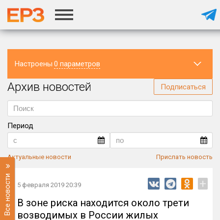
Настроены
0 параметров
Архив новостей
Регион
Подписаться
Период
Актуальные новости
Прислать новость
Все новости
+
5 февраля 2019 20:39
В зоне риска находится около трети
возводимых в России жилых