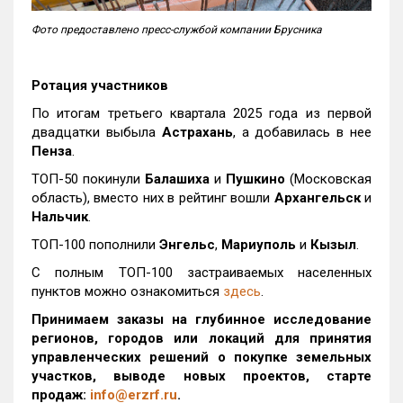
Фото предоставлено пресс-службой компании Брусника
Ротация участников
По итогам третьего квартала 2025 года из первой
двадцатки выбыла
Астрахань
, а добавилась в нее
Пенза
.
ТОП-50 покинули
Балашиха
и
Пушкино
(Московская
область), вместо них в рейтинг вошли
Архангельск
и
Нальчик
.
ТОП-100 пополнили
Энгельс
,
Мариуполь
и
Кызыл
.
С полным ТОП-100 застраиваемых населенных
пунктов можно ознакомиться
здесь
.
Принимаем заказы на глубинное исследование
регионов, городов или локаций для принятия
управленческих решений о покупке земельных
участков, выводе новых проектов, старте
продаж:
info@erzrf.ru
.