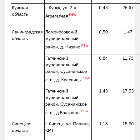
Курская
г. Курск, ул. 2-я
0,43
26,67
область
new
Агрегатная
Ленинградская
Ломоносовский
0,50
1,47
область
муниципальный
new
район, д.
Низино
Гатчинский
0,84
11,73
муниципальный
район, Сусанинское
new
с. п., д. Красницы
Гатчинский
1,43
17,53
муниципальный
район, Сусанинское
new
с. п.,
д.Красницы
Липецкая
г. Липецк, ул. Папина,
1,18
15,60
область
КРТ