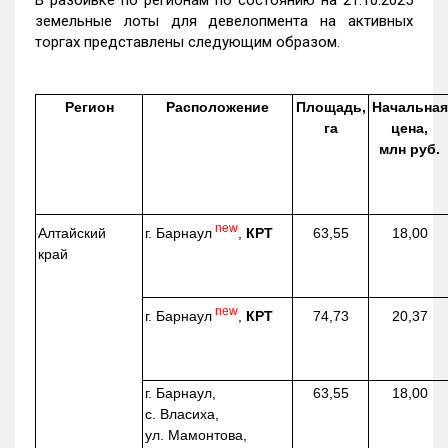
В разбивке по регионам по состоянию на 21.10.2025
земельные лоты для девелопмента на активных
торгах представлены следующим образом.
Регион
Расположение
Площадь,
Начальная
га
цена,
млн руб.
new
г. Барнаул
,
КРТ
Алтайский
63,55
18,00
край
new
г. Барнаул
,
КРТ
74,73
20,37
г. Барнаул,
63,55
18,00
с. Власиха,
ул. Мамонтова,