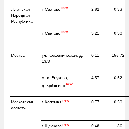
new
г. Сватово
Луганская
2,82
0,33
Народная
Республика
new
г. Сватово
3,21
0,38
Москва
ул.
Кожевническая
, д.
0,11
155,72
13/3
м. о. Внуково,
4,57
0,52
new
д.
Крёкшино
new
г. Коломна
Московская
0,77
0,50
область
new
г. Щелково
0,48
1,86