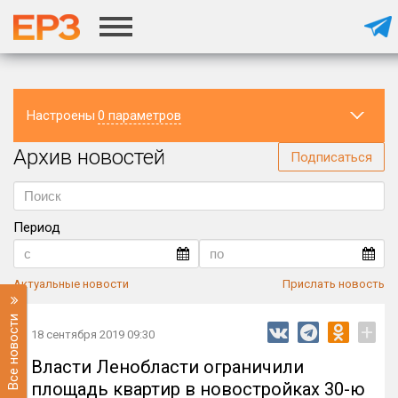
Настроены
0 параметров
Архив новостей
Регион
Подписаться
Период
Актуальные новости
Прислать новость
Все новости
+
18 сентября 2019 09:30
Власти Ленобласти ограничили
площадь квартир в новостройках 30-ю