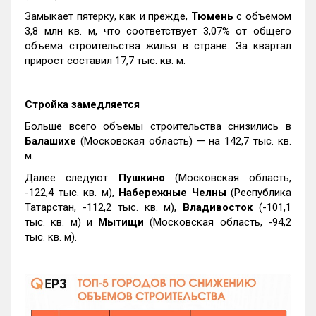
Замыкает пятерку, как и прежде,
Тюмень
с объемом
3,8 млн кв. м, что соответствует 3,07% от общего
объема строительства жилья в стране. За квартал
прирост составил 17,7 тыс. кв. м.
Стройка замедляется
Больше всего объемы строительства снизились в
Балашихе
(Московская область) — на 142,7 тыс. кв.
м.
Далее следуют
Пушкино
(Московская область,
-122,4 тыс. кв. м),
Набережные Челны
(Республика
Татарстан, -112,2 тыс. кв. м),
Владивосток
(-101,1
тыс. кв. м) и
Мытищи
(Московская область, -94,2
тыс. кв. м).