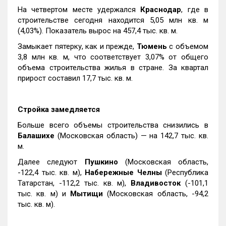
На четвертом месте удержался
Краснодар
, где в
строительстве сегодня находится 5,05 млн кв. м
(4,03%). Показатель вырос на 457,4 тыс. кв. м.
Замыкает пятерку, как и прежде,
Тюмень
с объемом
3,8 млн кв. м, что соответствует 3,07% от общего
объема строительства жилья в стране. За квартал
прирост составил 17,7 тыс. кв. м.
Стройка замедляется
Больше всего объемы строительства снизились в
Балашихе
(Московская область) — на 142,7 тыс. кв.
м.
Далее следуют
Пушкино
(Московская область,
-122,4 тыс. кв. м),
Набережные Челны
(Республика
Татарстан, -112,2 тыс. кв. м),
Владивосток
(-101,1
тыс. кв. м) и
Мытищи
(Московская область, -94,2
тыс. кв. м).