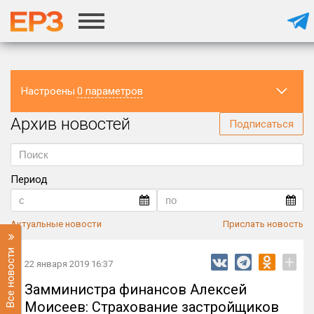
Настроены
0 параметров
Архив новостей
Регион
Подписаться
Период
Актуальные новости
Прислать новость
Все новости
+
22 января 2019 16:37
Замминистра финансов Алексей
Моисеев: Страхование застройщиков