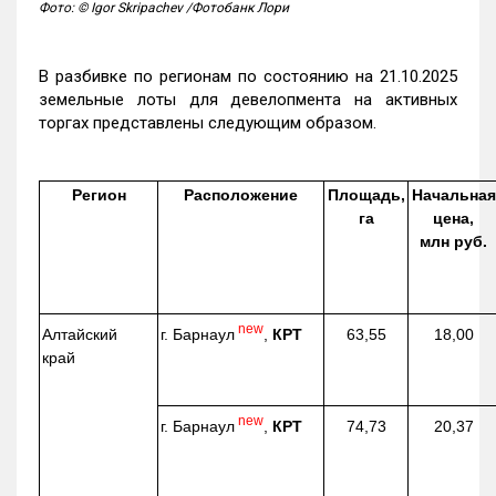
Фото: © Igor Skripachev /Фотобанк Лори
В разбивке по регионам по состоянию на 21.10.2025
земельные лоты для девелопмента на активных
торгах представлены следующим образом.
Регион
Расположение
Площадь,
Начальная
га
цена,
млн руб.
new
г. Барнаул
,
КРТ
Алтайский
63,55
18,00
край
new
г. Барнаул
,
КРТ
74,73
20,37