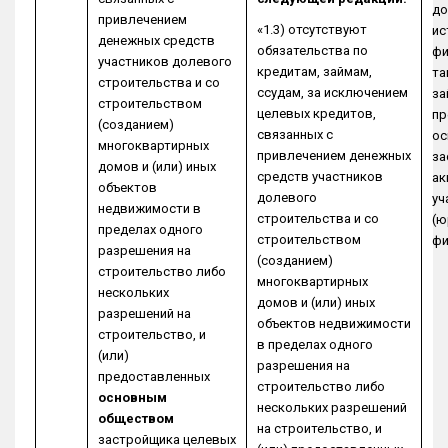
до
привлечением
«1.3) отсутствуют
ис
денежных средств
обязательства по
фи
участников долевого
кредитам, займам,
та
строительства и со
ссудам, за исключением
за
строительством
целевых кредитов,
пр
(созданием)
связанных с
ос
многоквартирных
привлечением денежных
за
домов и (или) иных
средств участников
ак
объектов
долевого
уч
недвижимости в
строительства и со
(ю
пределах одного
строительством
фи
разрешения на
(созданием)
строительство либо
многоквартирных
нескольких
домов и (или) иных
разрешений на
объектов недвижимости
строительство, и
в пределах одного
(или)
разрешения на
предоставленных
строительство либо
основным
нескольких разрешений
обществом
на строительство, и
застройщика целевых