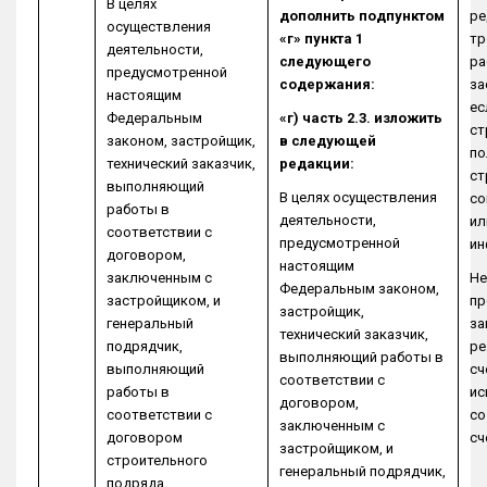
В целях
дополнить подпунктом
ре
осуществления
«г» пункта 1
тр
деятельности,
следующего
ра
предусмотренной
содержания:
за
настоящим
ес
Федеральным
«г) часть 2.3. изложить
ст
законом, застройщик,
в следующей
по
технический заказчик,
редакции:
ст
выполняющий
В целях осуществления
со
работы в
деятельности,
ил
соответствии с
предусмотренной
ин
договором,
настоящим
заключенным с
Не
Федеральным законом,
застройщиком, и
пр
застройщик,
генеральный
за
технический заказчик,
подрядчик,
ре
выполняющий работы в
выполняющий
сч
соответствии с
работы в
ис
договором,
соответствии с
со
заключенным с
договором
сч
застройщиком, и
строительного
генеральный подрядчик,
подряда,