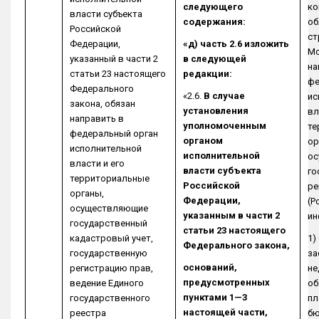
следующего
ко
власти субъекта
содержания:
об
Российской
ст
Федерации,
«д) часть 2.6 изложить
Мо
указанный в части 2
в следующей
на
статьи 23 настоящего
редакции:
фе
Федерального
«2.6.
В случае
ис
закона, обязан
установления
вл
направить в
уполномоченным
те
федеральный орган
органом
ор
исполнительной
исполнительной
ос
власти и его
власти субъекта
го
территориальные
Российской
ре
органы,
Федерации,
(Р
осуществляющие
указанным в части 2
ин
государственный
статьи 23 настоящего
кадастровый учет,
1)
Федерального закона,
государственную
за
оснований,
регистрацию прав,
не
предусмотренных
ведение Единого
об
пунктами 1—3
государственного
пл
настоящей части,
реестра
бю