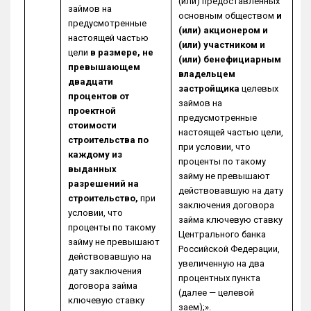
(или) предоставленных
займов на
основным обществом
и
предусмотренные
(или) акционером и
настоящей частью
(или) участником и
цели
в размере, не
(или) бенефициарным
превышающем
владельцем
двадцати
застройщика
целевых
процентов от
займов на
проектной
предусмотренные
стоимости
настоящей частью цели,
строительства по
при условии, что
каждому из
проценты по такому
выданных
займу не превышают
разрешений на
действовавшую на дату
строительство,
при
заключения договора
условии, что
займа ключевую ставку
проценты по такому
Центрального банка
займу не превышают
Российской Федерации,
действовавшую на
увеличенную на два
дату заключения
процентных пункта
договора займа
(далее — целевой
ключевую ставку
заем);».