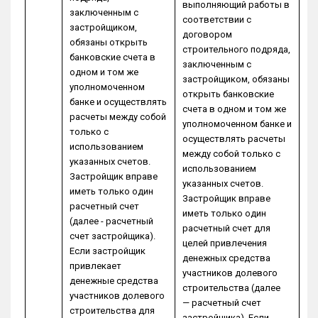
выполняющий работы в
заключенным с
соответствии с
застройщиком,
договором
обязаны открыть
строительного подряда,
банковские счета в
заключенным с
одном и том же
застройщиком, обязаны
уполномоченном
открыть банковские
банке и осуществлять
счета в одном и том же
расчеты между собой
уполномоченном банке и
только с
осуществлять расчеты
использованием
между собой только с
указанных счетов.
использованием
Застройщик вправе
указанных счетов.
иметь только один
Застройщик вправе
расчетный счет
иметь только один
(далее - расчетный
расчетный счет для
счет застройщика).
целей привлечения
Если застройщик
денежных средства
привлекает
участников долевого
денежные средства
строительства (далее
участников долевого
— расчетный счет
строительства для
застройщика). Если