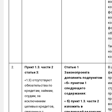
вз
ко
фо
вз
ко
фо
об
по
Та
но
ко
2.
Пункт 1.3. части 2
Статью 1
В 
статьи 3:
Законопроекта
фи
дополнить подпунктом
пр
«1.3) отсутствуют
«б» пунктом 1
ин
обязательства по
следующего
ст
кредитам, займам,
содержания:
пр
ссудам, за
пр
исключением
« б) пункт 1.3. части 2
во
целевых кредитов,
изложить в
пр
связанных с
следующей редакции: