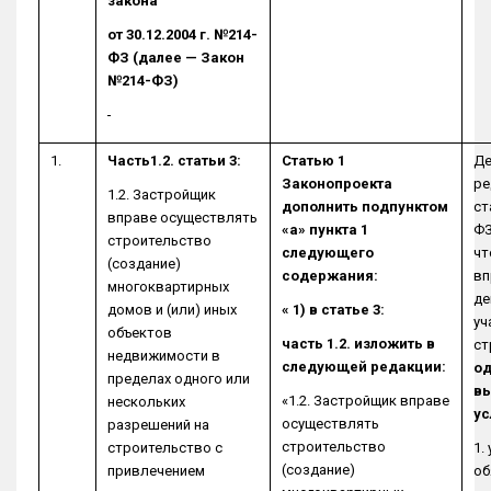
закона
от 30.12.2004 г. №214-
ФЗ (далее — Закон
№214-ФЗ)
1.
Часть1.2. статьи 3:
Статью 1
Де
Законопроекта
ре
1.2. Застройщик
дополнить подпунктом
ст
вправе осуществлять
«а» пункта 1
ФЗ
строительство
следующего
чт
(создание)
содержания:
вп
многоквартирных
де
домов и (или) иных
« 1) в статье 3:
уч
объектов
часть 1.2. изложить в
ст
недвижимости в
следующей редакции:
о
пределах одного или
вы
«1.2. Застройщик вправе
нескольких
ус
осуществлять
разрешений на
строительство
строительство с
1.
(создание)
привлечением
об