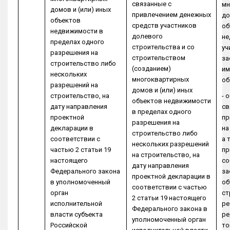
связанные с
мн
домов и (или) иных
привлечением денежных
до
объектов
средств участников
об
недвижимости в
долевого
не
пределах одного
строительства и со
уч
разрешения на
строительством
за
строительство либо
(созданием)
им
нескольких
многоквартирных
об
разрешений на
домов и (или) иных
строительство, на
- 
объектов недвижимости
дату направления
св
в пределах одного
проектной
пр
разрешения на
декларации в
на
строительство либо
соответствии с
а 
нескольких разрешений
частью 2 статьи 19
пр
на строительство, на
настоящего
со
дату направления
Федерального закона
за
проектной декларации в
в уполномоченный
об
соответствии с частью
орган
ст
2 статьи 19 настоящего
исполнительной
ре
Федерального закона в
власти субъекта
ре
уполномоченный орган
Российской
то