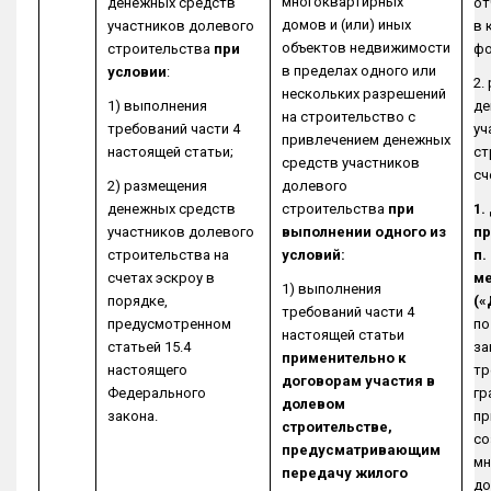
многоквартирных
денежных средств
от
домов и (или) иных
участников долевого
в 
объектов недвижимости
строительства
при
ф
в пределах одного или
условии
:
2.
нескольких разрешений
1) выполнения
де
на строительство с
требований части 4
уч
привлечением денежных
настоящей статьи;
ст
средств участников
сч
2) размещения
долевого
денежных средств
строительства
при
1.
участников долевого
выполнении одного из
пр
строительства на
условий:
п.
счетах эскроу в
ме
1) выполнения
порядке,
(«
требований части 4
предусмотренном
по
настоящей статьи
статьей 15.4
за
применительно к
настоящего
тр
договорам участия в
Федерального
гр
долевом
закона.
пр
строительстве,
со
предусматривающим
мн
передачу жилого
до