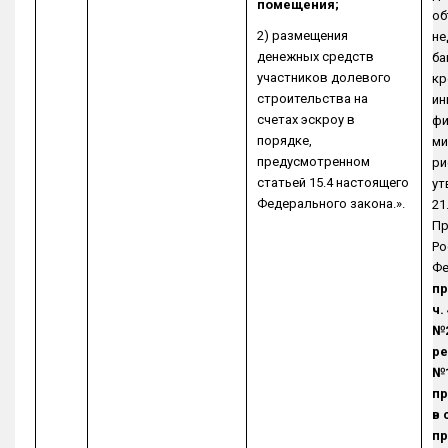
помещения;
об
2) размещения
не
денежных средств
ба
участников долевого
кр
строительства на
ин
счетах эскроу в
фи
порядке,
ми
предусмотренном
ри
статьей 15.4 настоящего
ут
Федерального закона.».
21
Пр
Ро
Фе
пр
ч.
№2
ре
№1
п
в 
пр