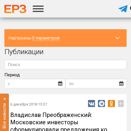
Настроены
0 параметров
Публикации
Регион
Раздел
Период
Подраздел
+
6 декабря 2018 15:37
Все новости
Владислав Преображенский:
Московские инвесторы
сформулировали предложения ко