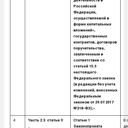
деятельности в
Российской
Федерации,
осуществляемой в
форме капитальных
вложений»,
государственных
контрактов, договоров
поручительства,
заключенным в
соответствии со
статьей 15.3
настоящего
Федерального закона
(в редакции без учета
изменений, внесенных
Федеральным
законом от 29.07.2017
№218-ФЗ);
».
4.
Часть 2.3. статьи 3:
Статью 1
В 
Законопроекта
де