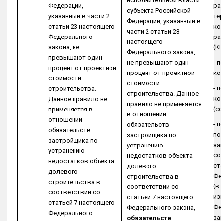
исполнительной власти
Федерации,
ра
субъекта Российской
указанный в части 2
те
Федерации, указанный в
статьи 23 настоящего
ко
части 2 статьи 23
Федерального
ра
настоящего
закона, не
(К
Федерального закона,
превышают один
не превышают один
- 
процент от проектной
процент от проектной
ко
стоимости
стоимости
- 
строительства.
строительства. Данное
ко
Данное правило не
правило не применяется
(с
применяется в
в отношении
отношении
- 
обязательств
обязательств
по
застройщика по
застройщика по
за
устранению
устранению
со
недостатков объекта
недостатков объекта
ст
долевого
долевого
Фе
строительства в
строительства в
(в
соответствии со
соответствии со
из
статьей 7 настоящего
статьей 7 настоящего
Фе
Федерального закона,
Федерального
за
обязательств