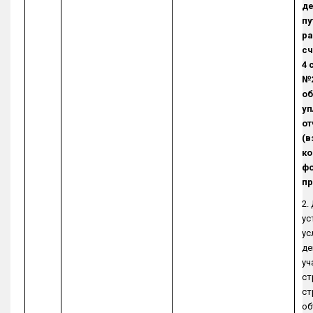
де
пу
ра
сч
4 
№2
об
уп
от
(в
к
фо
пр
2.
ус
ус
де
уч
ст
ст
об