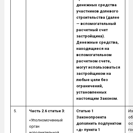
денежных средства
участников долевого
строительства (далее
— вспомогательный
расчетный счет
застройщика).
Денежные средства,
находящиеся на
вспомогательном
расчетном счете,
могут использоваться
застройщиком на
любые цели без
ограничений,
установленных
настоящим Законом.
5.
Часть 2.6 статьи 3:
Статью 1
Из
Законопроекта
об
«Уполномоченный
дополнить подпунктом
ос
орган
«д» пункта 1
го
исполнительной