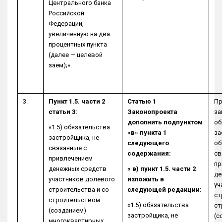
Центрального банка
Российской
Федерации,
увеличенную на два
процентных пункта
(далее — целевой
заем);».
3.
Пункт 1.5. части 2
Статью 1
Пр
статьи 3:
Законопроекта
за
дополнить подпунктом
об
«1.5) обязательства
«в» пункта 1
за
застройщика, не
следующего
об
связанные с
содержания:
св
привлечением
пр
денежных средств
« в) пункт 1.5. части 2
де
участников долевого
изложить в
уч
строительства и со
следующей редакции:
ст
строительством
«1.5) обязательства
ст
(созданием)
застройщика, не
(с
многоквартирных