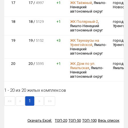
17
17 /
4997
+1
ЖК Таёжный
, Ямало-
город Но
Ненецкий
Новосе
автономный округ
18
18 /
5129
+1
ЖК Полярный-2
,
город Н
Ямало-Ненецкий
Уренгой,
автономный округ
19
19 /
5152
+3
ЖК Таунхаусы на
город Но
Уренгойской
, Ямало-
Уренгой
Ненецкий
автономный округ
20
20 /
5595
+1
ЖК Дом по ул.
город Са
Ямальская
, Ямало-
Ямальск
Ненецкий
автономный округ
1 - 20 из 20 жилых комплексов
««
«
1
»
»»
Скачать Excel:
ТОП-20
ТОП-50
ТОП-100
Весь список