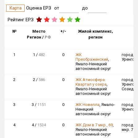
Карта
Оценка ЕРЗ
от
до
Введите наименование застройщика
Все
Рейтинг ЕРЗ
Методология
v2021
v2024
№
Место
+/-
Жилой комплекс,
А
Регион /
РФ
регион
1
1 /
482
0
ЖК
город Н
Преображенский
,
Уренгой
Ямало-Ненецкий
автономный округ
2
2 /
586
0
ЖК Атмосфера.
город Н
Квартал у озера
,
Уренгой,
Ямало-Ненецкий
Созидат
автономный округ
3
3 /
1151
0
ЖК Новелла
, Ямало-
город Н
Ненецкий
Уренгой
автономный округ
4
4 /
1534
0
ЖК Дом в 7 мкр., 69
,
город Гу
Ямало-Ненецкий
мкр. 7
автономный округ