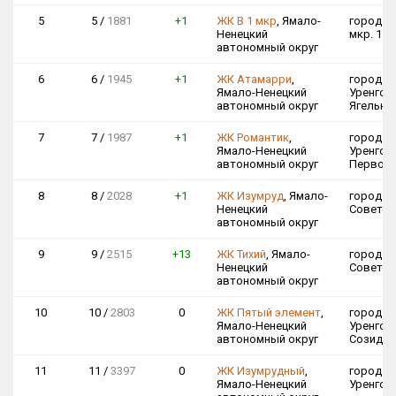
5
5 /
1881
+1
ЖК В 1 мкр
, Ямало-
город Гу
Ненецкий
мкр. 1
автономный округ
6
6 /
1945
+1
ЖК Атамарри
,
город Н
Ямало-Ненецкий
Уренгой,
автономный округ
Ягельны
7
7 /
1987
+1
ЖК Романтик
,
город Н
Ямало-Ненецкий
Уренгой,
автономный округ
Первоп
8
8 /
2028
+1
ЖК Изумруд
, Ямало-
город Но
Ненецкий
Советск
автономный округ
9
9 /
2515
+13
ЖК Тихий
, Ямало-
город Но
Ненецкий
Советск
автономный округ
10
10 /
2803
0
ЖК Пятый элемент
,
город Н
Ямало-Ненецкий
Уренгой,
автономный округ
Созидат
11
11 /
3397
0
ЖК Изумрудный
,
город Н
Ямало-Ненецкий
Уренгой