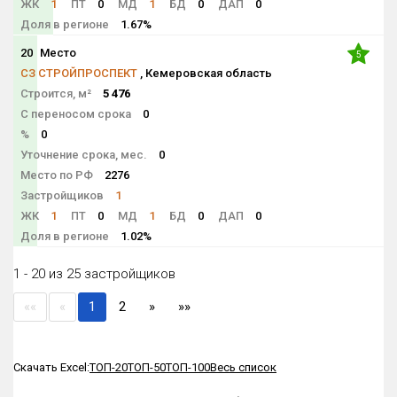
ЖК
1
ПТ
0
МД
1
БД
0
ДАП
0
Доля в регионе
1.67%
20
Место
5
СЗ СТРОЙПРОСПЕКТ
, Кемеровская область
Строится, м²
5 476
С переносом срока
0
%
0
Уточнение срока, мес.
0
Место по РФ
2276
Застройщиков
1
ЖК
1
ПТ
0
МД
1
БД
0
ДАП
0
Доля в регионе
1.02%
1 - 20 из 25 застройщиков
««
«
1
2
»
»»
Скачать Excel:
ТОП-20
ТОП-50
ТОП-100
Весь список