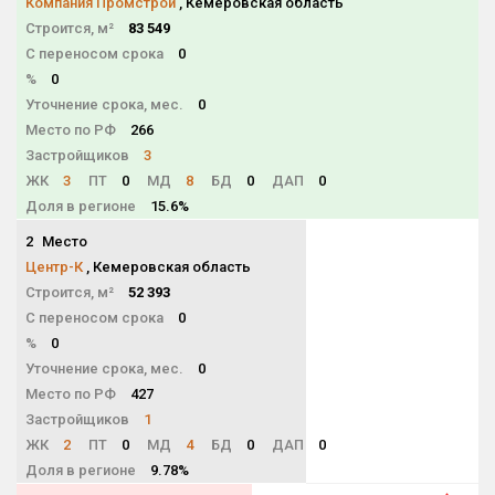
Компания Промстрой
, Кемеровская область
Строится, м²
83 549
С переносом срока
0
%
0
Уточнение срока, мес.
0
Место по РФ
266
Застройщиков
3
ЖК
3
ПТ
0
МД
8
БД
0
ДАП
0
Доля в регионе
15.6%
2
Место
NaN
Центр-К
, Кемеровская область
Строится, м²
52 393
С переносом срока
0
%
0
Уточнение срока, мес.
0
Место по РФ
427
Застройщиков
1
ЖК
2
ПТ
0
МД
4
БД
0
ДАП
0
Доля в регионе
9.78%