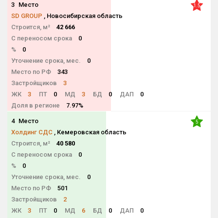
3
Место
1.5
SD GROUP
, Новосибирская область
Строится, м²
42 666
С переносом срока
0
%
0
Уточнение срока, мес.
0
Место по РФ
343
Застройщиков
3
ЖК
3
ПТ
0
МД
3
БД
0
ДАП
0
Доля в регионе
7.97%
4
Место
5
Холдинг СДС
, Кемеровская область
Строится, м²
40 580
С переносом срока
0
%
0
Уточнение срока, мес.
0
Место по РФ
501
Застройщиков
2
ЖК
3
ПТ
0
МД
6
БД
0
ДАП
0