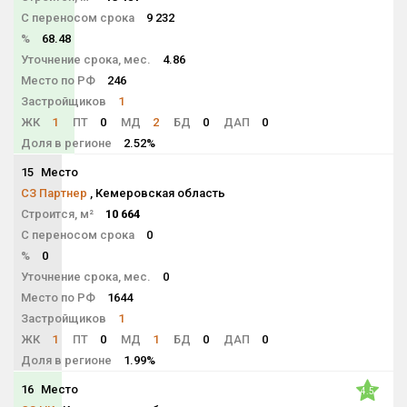
С переносом срока
9 232
%
68.48
Уточнение срока, мес.
4.86
Место по РФ
246
Застройщиков
1
ЖК
1
ПТ
0
МД
2
БД
0
ДАП
0
Доля в регионе
2.52%
15
Место
NaN
СЗ Партнер
, Кемеровская область
Строится, м²
10 664
С переносом срока
0
%
0
Уточнение срока, мес.
0
Место по РФ
1644
Застройщиков
1
ЖК
1
ПТ
0
МД
1
БД
0
ДАП
0
Доля в регионе
1.99%
16
Место
4.5