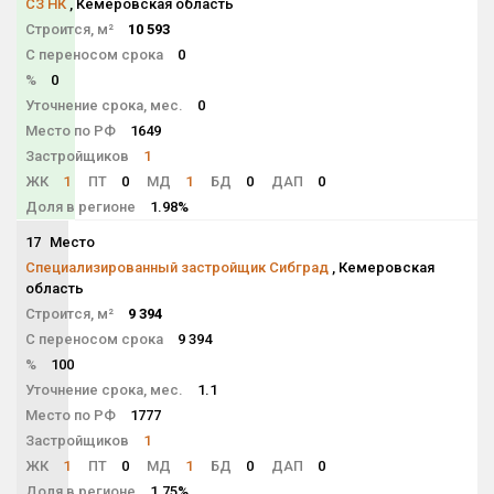
СЗ НК
, Кемеровская область
Строится, м²
10 593
С переносом срока
0
%
0
Уточнение срока, мес.
0
Место по РФ
1649
Застройщиков
1
ЖК
1
ПТ
0
МД
1
БД
0
ДАП
0
Доля в регионе
1.98%
17
Место
NaN
Специализированный застройщик Сибград
, Кемеровская
область
Строится, м²
9 394
С переносом срока
9 394
%
100
Уточнение срока, мес.
1.1
Место по РФ
1777
Застройщиков
1
ЖК
1
ПТ
0
МД
1
БД
0
ДАП
0
Доля в регионе
1.75%