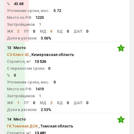
%
43.68
Уточнение срока, мес.
5.72
Место по РФ
1220
Застройщиков
1
ЖК
2
ПТ
0
МД
6
БД
0
ДАП
0
Доля в регионе
3.06%
13
Место
5
СЗ Ключ-42
, Кемеровская область
Строится, м²
13 526
С переносом срока
0
%
0
Уточнение срока, мес.
0
Место по РФ
1419
Застройщиков
1
ЖК
1
ПТ
0
МД
2
БД
0
ДАП
0
Доля в регионе
2.53%
14
Место
5
ГК Томская ДСК
, Томская область
Строится, м²
13 481