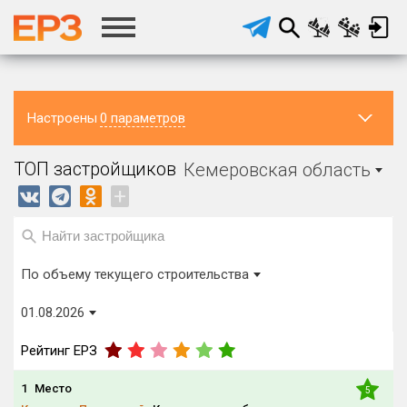
Настроены
0 параметров
Регион ЖК
Район в
Населённый
ТОП застройщиков
Кемеровская область
регионе
пункт
Кемеровская область
Все
Все
+
Регион головного офиса
Виды домов
застройщика
Строится, м²
По объему текущего строительства
от
до
01.08.2026
Процент переноса сроков ввода
от
до
Рейтинг ЕРЗ
1
Место
5