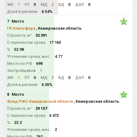
ЖК
1
ПТ
0
МД
2
БД
0
ДАП
0
Доля в регионе
6.54%
7
Место
4.5
ГК Атмосфера
, Кемеровская область
Строится, м²
32 391
С переносом срока
17 160
%
52.98
Уточнение срока, мес.
4.77
Место по РФ
698
Застройщиков
1
ЖК
1
ПТ
0
МД
2
БД
0
ДАП
0
Доля в регионе
6.05%
8
Место
4
Фонд РЖС Кемеровской области
, Кемеровская область
Строится, м²
29 157
С переносом срока
6 473
%
22.2
Уточнение срока, мес.
2
Место по РФ
762