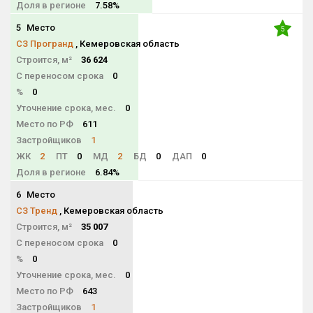
Доля в регионе
7.58%
5
Место
5
СЗ Програнд
, Кемеровская область
Строится, м²
36 624
С переносом срока
0
%
0
Уточнение срока, мес.
0
Место по РФ
611
Застройщиков
1
ЖК
2
ПТ
0
МД
2
БД
0
ДАП
0
Доля в регионе
6.84%
6
Место
NaN
СЗ Тренд
, Кемеровская область
Строится, м²
35 007
С переносом срока
0
%
0
Уточнение срока, мес.
0
Место по РФ
643
Застройщиков
1