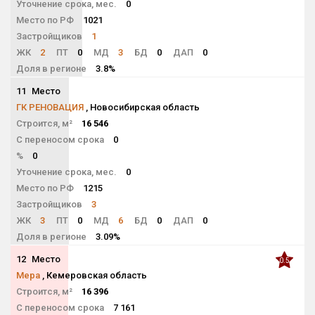
Уточнение срока, мес.
0
Место по РФ
1021
Застройщиков
1
ЖК
2
ПТ
0
МД
3
БД
0
ДАП
0
Доля в регионе
3.8%
11
Место
NaN
ГК РЕНОВАЦИЯ
, Новосибирская область
Строится, м²
16 546
С переносом срока
0
%
0
Уточнение срока, мес.
0
Место по РФ
1215
Застройщиков
3
ЖК
3
ПТ
0
МД
6
БД
0
ДАП
0
Доля в регионе
3.09%
12
Место
0.5
Мера
, Кемеровская область
Строится, м²
16 396
С переносом срока
7 161