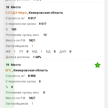
18
Место
NaN
СЗ СДЭ-Мера
, Кемеровская область
Строится, м²
9 017
С переносом срока
9 017
%
100
Уточнение срока, мес.
12
Место по РФ
1821
Застройщиков
1
ЖК
1
ПТ
0
МД
1
БД
0
ДАП
0
Доля в регионе
1.68%
19
Место
5
КГС
, Кемеровская область
Строится, м²
8 950
С переносом срока
0
%
0
Уточнение срока, мес.
0
Место по РФ
1827
Застройщиков
1