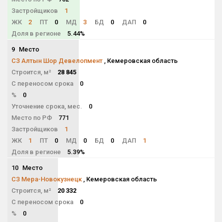
Застройщиков
1
ЖК
2
ПТ
0
МД
3
БД
0
ДАП
0
Доля в регионе
5.44%
9
Место
NaN
СЗ Алтын Шор Девелопмент
, Кемеровская область
Строится, м²
28 845
С переносом срока
0
%
0
Уточнение срока, мес.
0
Место по РФ
771
Застройщиков
1
ЖК
1
ПТ
0
МД
0
БД
0
ДАП
1
Доля в регионе
5.39%
10
Место
NaN
СЗ Мера-Новокузнецк
, Кемеровская область
Строится, м²
20 332
С переносом срока
0
%
0