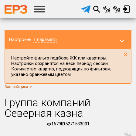
Настроены
1 параметр
×
Настройте фильтр подбора ЖК или квартиры.
Настройки сохранятся на весь период сессии.
Количество квартир, подходящих по фильтрам,
указано оранжевым цветом.
Застройщики
Регион ЖК
г.Москва
×
Группа компаний
Район в регионе
Северная казна
Все
1679
ID
5271533001
Населённый пункт