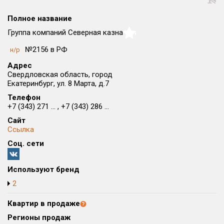
Округ
Полное название
Все
Группа компаний Северная казна
NaN
Район в городе
№2156 в РФ
н/р
Все
Адрес
Свердловская область, город
Цена
₽/м²
млн ₽
Екатеринбург, ул. 8 Марта, д.7
от
до
Телефон
+7 (343) 271 ... , +7 (343) 286 ...
Общая площадь, м²
Сайт
от
до
Ссылка
Срок сдачи
Соц. сети
от
до
Используют бренд
Вид объекта
2
Кол-во комнат
Квартир в продаже
Регионы продаж