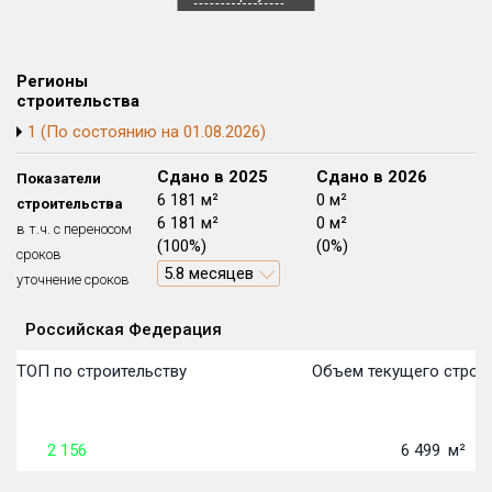
Блокированных домов
175 из 175
Квартир, апартаментов,
блоков в БД
56 039 из 56 039
Регионы
строительства
1 (По состоянию на 01.08.2026)
Сдано в 2024
Сдано в 2025
Сдано в 2026
Показатели
0 м²
6 181 м²
0 м²
строительства
0 м²
6 181 м²
0 м²
в т.ч. с переносом
(0%)
(100%)
(0%)
сроков
5.8 месяцев
уточнение сроков
Российская Федерация
Объекты
Объекты
Объекты
Объекты
Объекты
Объекты
Объекты
Объекты
Объекты
Объекты
Объекты
Объекты
План сдачи:
первон
План 
План 
План 
План 
План 
План 
План 
План 
План 
План 
План 
в ТОП по строительству
Объем текущего строит
2 156
6 499
м²