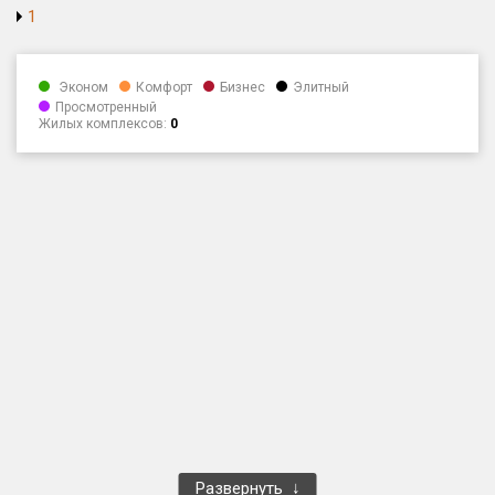
1
Только новые
Оценка ЕРЗ ЖК
Эконом
Комфорт
Бизнес
Элитный
от
до
Просмотренный
Жилых комплексов:
0
с продажами
Рейтинг ЕРЗ
Найдено:
Жилых комплексов
1 401 из 1 402
Многоквартирных домов
3 587 из 3 588
Блокированных домов
23 из 23
Домов с апартаментами
258 из 258
Поселков таунхаусов
7 из 7
Многоквартирных домов
2 из 2
Развернуть