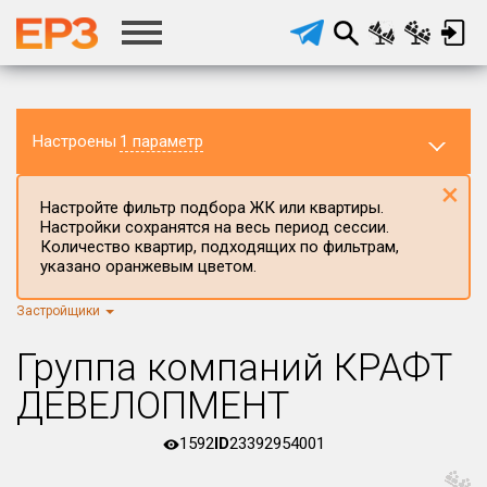
Настроены
1 параметр
×
Настройте фильтр подбора ЖК или квартиры.
Настройки сохранятся на весь период сессии.
Количество квартир, подходящих по фильтрам,
указано оранжевым цветом.
Застройщики
Регион ЖК
г.Москва
×
Группа компаний КРАФТ
Район в регионе
ДЕВЕЛОПМЕНТ
Все
1592
ID
23392954001
Населённый пункт