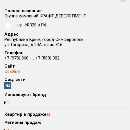
Округ
Полное название
Все
Группа компаний КРАФТ ДЕВЕЛОПМЕНТ
Район в городе
№328 в РФ
н/р
NaN
Все
Адрес
Республика Крым, город Симферополь,
ул. Гагарина, д.20А, офис 316
Цена
₽/м²
млн ₽
от
до
Телефон
+7 (978) 860 ... , +7 (800) 302 ...
Общая площадь, м²
Сайт
от
до
Ссылка
Соц. сети
Срок сдачи
от
до
Используют бренд
Вид объекта
2
Квартир в продаже
Кол-во комнат
Регионы продаж