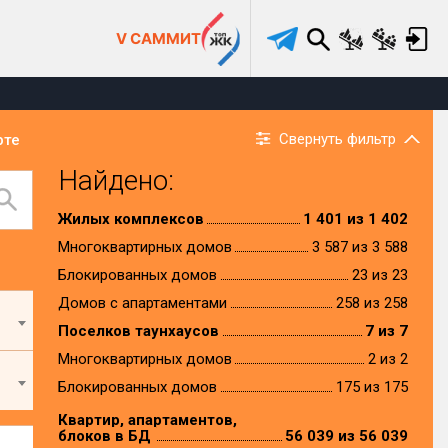
V САММИТ
Свернуть фильтр
рте
Найдено:
Жилых комплексов
1 401 из 1 402
Многоквартирных домов
3 587 из 3 588
Блокированных домов
23 из 23
Домов с апартаментами
258 из 258
Поселков таунхаусов
7 из 7
Многоквартирных домов
2 из 2
Блокированных домов
175 из 175
Квартир, апартаментов,
блоков в БД
56 039 из 56 039