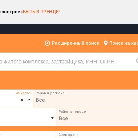
овостроек
БЫТЬ В ТРЕНДЕ!
Расширенный поиск
Поиск на ка
на карте
Район в регионе
×
Все
Район в городе
Все
²
Срок сдачи