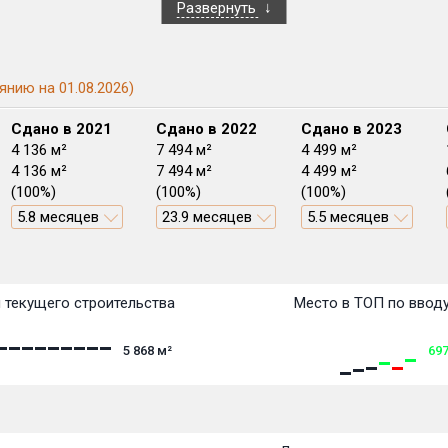
Развернуть
янию на 01.08.2026)
Сдано в 2021
Сдано в 2022
Сдано в 2023
4 136 м²
7 494 м²
4 499 м²
4 136 м²
7 494 м²
4 499 м²
(100%)
(100%)
(100%)
5.8 месяцев
23.9 месяцев
5.5 месяцев
План сдачи:
перв
План
План
План
План
План
План
План
План
План
План
План
 текущего строительства
Место в ТОП по ввод
5 868
м²
69