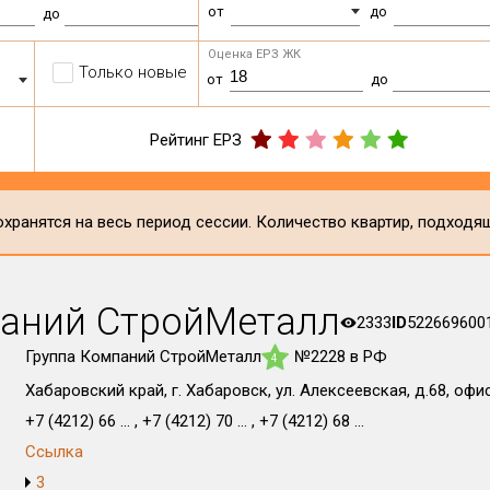
от
до
до
Оценка ЕРЗ ЖК
Только новые
от
до
Рейтинг ЕРЗ
хранятся на весь период сессии. Количество квартир, подходя
паний СтройМеталл
2333
ID
522669600
Группа Компаний СтройМеталл
№2228 в РФ
4
Хабаровский край, г. Хабаровск, ул. Алексеевская, д.68, офи
+7 (4212) 66 ... , +7 (4212) 70 ... , +7 (4212) 68 ...
Ссылка
3