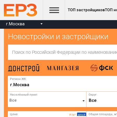
ТОП застройщиков
ТОП н
г.Москва
Новостройки и застройщики
Регион ЖК
г.Москва
Населённый пункт
Округ
Все
Цена
Общая площадь, м
₽/м²
млн ₽