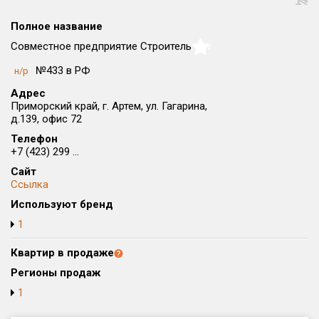
Округ
Полное название
Все
Совместное предприятие Строитель
NaN
Район в городе
№433 в РФ
н/р
Все
Адрес
Приморский край, г. Артем, ул. Гагарина,
Цена
₽/м²
млн ₽
д.139, офис 72
от
до
Телефон
+7 (423) 299 ...
Общая площадь, м²
Сайт
от
до
Ссылка
Срок сдачи
Используют бренд
от
до
1
Вид объекта
Квартир в продаже
Регионы продаж
Кол-во комнат
1