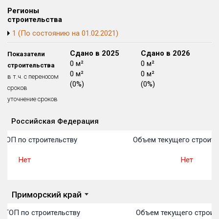
Блокированных домов
175 из 175
Регионы
строительства
Квартир, апартаментов,
1 (По состоянию на 01.02.2021)
блоков в БД
56 039 из 56 039
Сдано в 2024
Сдано в 2025
Сдано в 2026
Показатели
0 м²
0 м²
0 м²
строительства
0 м²
0 м²
0 м²
в т.ч. с переносом
(0%)
(0%)
(0%)
сроков
уточнение сроков
Российская Федерация
Объекты
Объекты
Объекты
Объекты
Объекты
Объекты
Объекты
Объекты
Объекты
Объекты
Объекты
План 
План 
План 
План 
План 
План 
План 
План 
План 
План 
План 
 ТОП по строительству
Объем текущего строите
Нет
Нет
Приморский край
 ТОП по строительству
Объем текущего строите