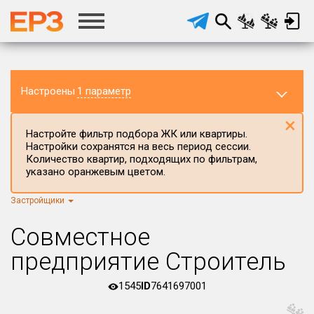
Настроены
1 параметр
×
Настройте фильтр подбора ЖК или квартиры.
Настройки сохранятся на весь период сессии.
Количество квартир, подходящих по фильтрам,
указано оранжевым цветом.
Застройщики
Регион ЖК
г.Москва
×
Совместное
Район в регионе
предприятие Строитель
Все
1545
ID
7641697001
Населённый пункт