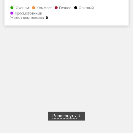
Только новые
Эконом
Комфорт
Бизнес
Элитный
Просмотренный
Жилых комплексов:
0
Оценка ЕРЗ ЖК
от
до
с продажами
Рейтинг ЕРЗ
Найдено:
Жилых комплексов
1 400 из 1 401
Многоквартирных домов
3 584 из 3 585
Блокированных домов
23 из 23
Домов с апартаментами
258 из 258
Развернуть
Поселков таунхаусов
7 из 7
Многоквартирных домов
2 из 2