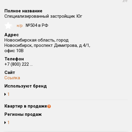
Округ
Полное название
Все
Специализированный застройщик Юг
Район в городе
№504 в РФ
н/р
NaN
Все
Адрес
Новосибирская область, город
Новосибирск, проспект Димитрова, д.4/1,
Цена
₽/м²
млн ₽
офис 10В
от
до
Телефон
+7 (800) 222 ...
Общая площадь, м²
от
до
Сайт
Ссылка
Срок сдачи
Используют бренд
от
до
1
Вид объекта
Квартир в продаже
Регионы продаж
Кол-во комнат
1