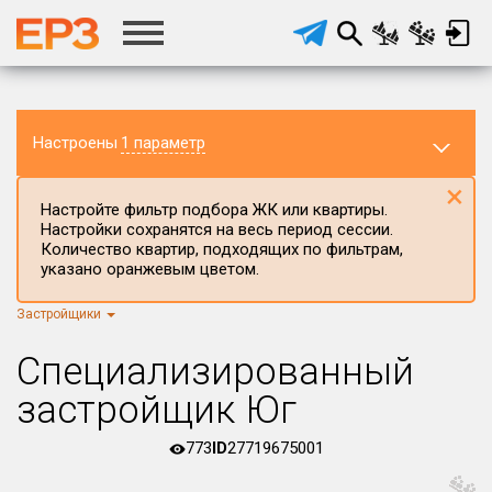
Настроены
1 параметр
×
Настройте фильтр подбора ЖК или квартиры.
Настройки сохранятся на весь период сессии.
Количество квартир, подходящих по фильтрам,
указано оранжевым цветом.
Застройщики
Регион ЖК
г.Москва
×
Специализированный
Район в регионе
застройщик Юг
Все
773
ID
27719675001
Населённый пункт