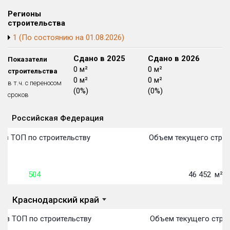
Блокированных домов
175 из 175
Регионы
строительства
Квартир, апартаментов,
блоков в БД
56 039 из 56 039
1 (По состоянию на 01.08.2026)
Сдано в 2024
Сдано в 2025
Сдано в 2026
Показатели
0 м²
0 м²
0 м²
строительства
0 м²
0 м²
0 м²
в т.ч. с переносом
(0%)
(0%)
(0%)
сроков
Российская Федерация
Объекты
Объекты
Объекты
Объекты
Объекты
Объекты
Объекты
Объекты
Объекты
Объекты
Объекты
Объекты
План сдачи:
первон
План 
План 
План 
План 
План 
План 
План 
План 
План 
План 
План 
 в ТОП по строительству
Объем текущего строи
504
46 452
м²
Краснодарский край
 в ТОП по строительству
Объем текущего строи