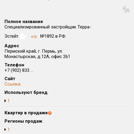
Округ
Все
Полное название
Район в городе
Специализированный застройщик Терра-
Все
Эстейт
№1892 в РФ
н/р
NaN
Адрес
Цена
₽/м²
млн ₽
Пермский край, г. Пермь, ул.
от
до
Монастырская, д.12А, офис 261
Телефон
Общая площадь, м²
+7 (902) 833 ...
от
до
Сайт
Срок сдачи
Ссылка
от
до
Используют бренд
1
Вид объекта
Квартир в продаже
Кол-во комнат
Регионы продаж
1