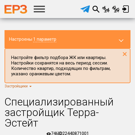
Настроены
1 параметр
×
Настройте фильтр подбора ЖК или квартиры.
Настройки сохранятся на весь период сессии.
Количество квартир, подходящих по фильтрам,
указано оранжевым цветом.
Застройщики
Регион ЖК
г.Москва
×
Специализированный
Район в регионе
застройщик Терра-
Все
Эстейт
Населённый пункт
746
ID
22440871001