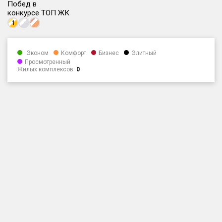
Побед в
Только новые
конкурсе ТОП ЖК
1
Оценка ЕРЗ ЖК
от
до
Эконом
Комфорт
Бизнес
Элитный
Просмотренный
Жилых комплексов:
0
с продажами
Рейтинг ЕРЗ
Найдено:
Жилых комплексов
1 401 из 1 402
Многоквартирных домов
3 587 из 3 588
Блокированных домов
23 из 23
Домов с апартаментами
258 из 258
Поселков таунхаусов
7 из 7
Многоквартирных домов
2 из 2