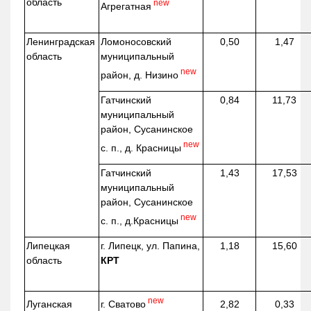
область
new
Агрегатная
Ленинградская
Ломоносовский
0,50
1,47
область
муниципальный
new
район, д.
Низино
Гатчинский
0,84
11,73
муниципальный
район, Сусанинское
new
с. п., д. Красницы
Гатчинский
1,43
17,53
муниципальный
район, Сусанинское
new
с. п.,
д.Красницы
Липецкая
г. Липецк, ул. Папина,
1,18
15,60
область
КРТ
new
г. Сватово
Луганская
2,82
0,33