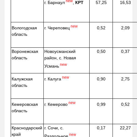
new
г. Барнаул
,
КРТ
57,25
16,53
new
г. Череповец
Вологодская
0,52
2,09
область
Воронежская
Новоусманский
0,50
0,37
область
район, с. Новая
new
Усмань
new
г. Калуга
Калужская
0,90
2,75
область
new
г. Кемерово
Кемеровская
0,99
0,52
область
Краснодарский
г. Сочи, с.
0,17
22,27
край
new
Раздольное