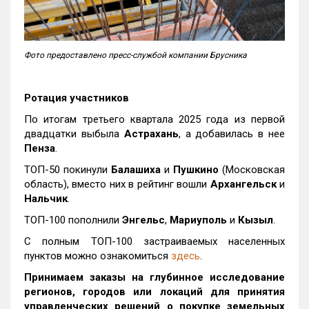
Фото предоставлено пресс-службой компании Брусника
Ротация участников
По итогам третьего квартала 2025 года из первой
двадцатки выбыла
Астрахань
, а добавилась в нее
Пенза
.
ТОП-50 покинули
Балашиха
и
Пушкино
(Московская
область), вместо них в рейтинг вошли
Архангельск
и
Нальчик
.
ТОП-100 пополнили
Энгельс
,
Мариуполь
и
Кызыл
.
С полным ТОП-100 застраиваемых населенных
пунктов можно ознакомиться
здесь
.
Принимаем заказы на глубинное исследование
регионов, городов или локаций для принятия
управленческих решений о покупке земельных